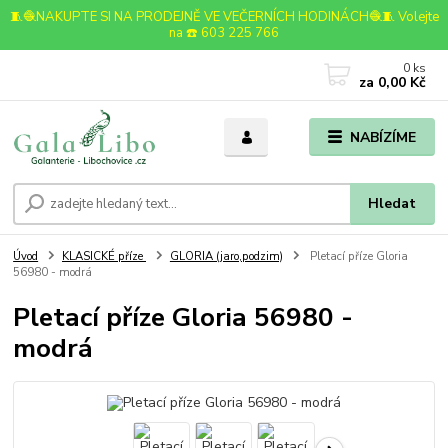
🧵🧶NAKUPTE SI NA PRODEJNĚ VE VEČERNÍCH HODINÁCH🧶🧵 Volejte
na ☎️ 603 225 766
0
ks
za
0,00 Kč
NABÍZÍME
Hledat
Úvod
KLASICKÉ příze
GLORIA (jaro,podzim)
Pletací příze Gloria
56980 - modrá
Pletací příze Gloria 56980 -
modrá