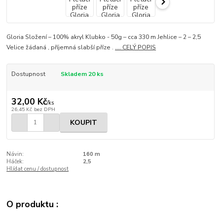
Gloria Složení – 100% akryl Klubko - 50g – cca 330 m Jehlice – 2 – 2,5
Velice žádaná , příjemná slabší příze .
.... CELÝ POPIS
Dostupnost
Skladem 20 ks
32,00 Kč
/
ks
26,45 Kč
bez DPH
KOUPIT
Návin:
160 m
Háček:
2,5
Hlídat cenu / dostupnost
O produktu :