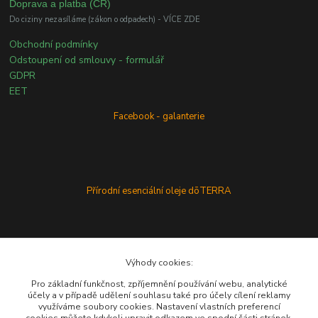
Doprava a platba (ČR)
Do ciziny nezasíláme (zákon o odpadech) - VÍCE ZDE
Obchodní podmínky
Odstoupení od smlouvy - formulář
GDPR
EET
Facebook - galanterie
Přírodní esenciální oleje dōTERRA
Výhody cookies:
Pro základní funkčnost, zpříjemnění používání webu, analytické
účely a v případě udělení souhlasu také pro účely cílení reklamy
využíváme soubory cookies. Nastavení vlastních preferencí