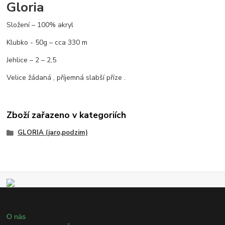
Gloria
Složení – 100% akryl
Klubko - 50g – cca 330 m
Jehlice – 2 – 2,5
Velice žádaná , příjemná slabší příze .
Zboží zařazeno v kategoriích
GLORIA (jaro,podzim)
O nás