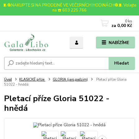
🧵🧶NAKUPTE SI NA PRODEJNĚ VE VEČERNÍCH HODINÁCH🧶🧵 Volejte
na ☎️ 603 225 766
0
ks
za
0,00 Kč
NABÍZÍME
Hledat
Úvod
KLASICKÉ příze
GLORIA (jaro,podzim)
Pletací příze Gloria
51022 - hnědá
Pletací příze Gloria 51022 -
hnědá