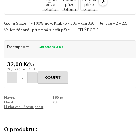
Gloria Složení – 100% akryl Klubko - 50g – cca 330 m Jehlice – 2 – 2,5
Velice žádaná , příjemná slabší příze .
.... CELÝ POPIS
Dostupnost
Skladem 3 ks
32,00 Kč
/
ks
26,45 Kč
bez DPH
KOUPIT
Návin:
160 m
Háček:
2,5
Hlídat cenu / dostupnost
O produktu :