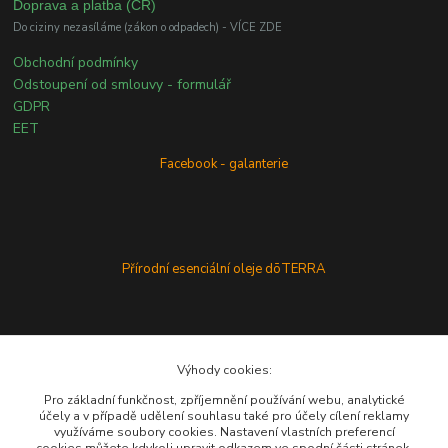
Doprava a platba (ČR)
Do ciziny nezasíláme (zákon o odpadech) - VÍCE ZDE
Obchodní podmínky
Odstoupení od smlouvy - formulář
GDPR
EET
Facebook - galanterie
Přírodní esenciální oleje dōTERRA
Výhody cookies:
Pro základní funkčnost, zpříjemnění používání webu, analytické
účely a v případě udělení souhlasu také pro účely cílení reklamy
využíváme soubory cookies. Nastavení vlastních preferencí