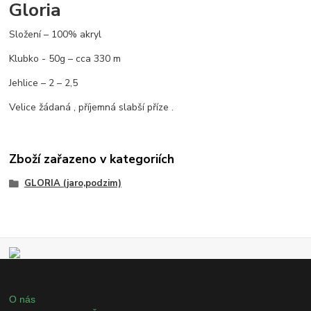
Gloria
Složení – 100% akryl
Klubko - 50g – cca 330 m
Jehlice – 2 – 2,5
Velice žádaná , příjemná slabší příze .
Zboží zařazeno v kategoriích
GLORIA (jaro,podzim)
O nás