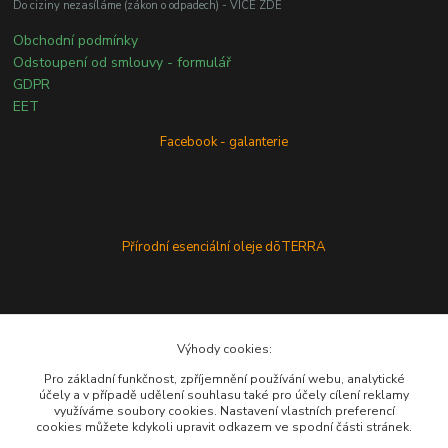
Do ciziny nezasíláme (zákon o odpadech) - VÍCE ZDE
Obchodní podmínky
Odstoupení od smlouvy - formulář
GDPR
EET
Facebook - galanterie
Přírodní esenciální oleje dōTERRA
Výhody cookies:
Pro základní funkčnost, zpříjemnění používání webu, analytické
účely a v případě udělení souhlasu také pro účely cílení reklamy
využíváme soubory cookies. Nastavení vlastních preferencí
cookies můžete kdykoli upravit odkazem ve spodní části stránek.