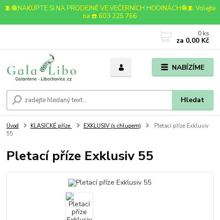
🧵🧶NAKUPTE SI NA PRODEJNĚ VE VEČERNÍCH HODINÁCH🧶🧵 Volejte
na ☎️ 603 225 766
0
ks
za
0,00 Kč
NABÍZÍME
Hledat
Úvod
KLASICKÉ příze
EXKLUSIV (s chlupem)
Pletací příze Exklusiv
55
Pletací příze Exklusiv 55