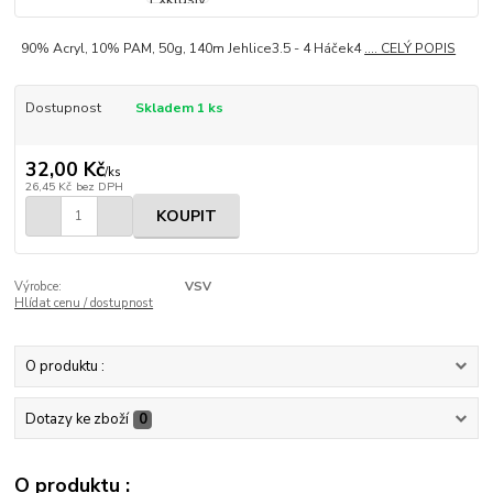
90% Acryl, 10% PAM, 50g, 140m Jehlice3.5 - 4 Háček4
.... CELÝ POPIS
Dostupnost
Skladem 1 ks
32,00 Kč
/
ks
26,45 Kč
bez DPH
KOUPIT
Výrobce:
VSV
Hlídat cenu / dostupnost
O produktu :
Dotazy ke zboží
0
O produktu :