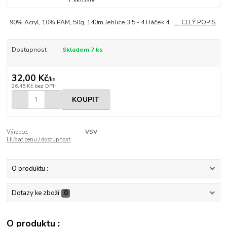
90% Acryl, 10% PAM, 50g, 140m Jehlice 3.5 - 4 Háček 4
.... CELÝ POPIS
Dostupnost
Skladem 7 ks
32,00 Kč
/
ks
26,45 Kč
bez DPH
KOUPIT
Výrobce:
VSV
Hlídat cenu / dostupnost
O produktu :
Dotazy ke zboží
0
O produktu :