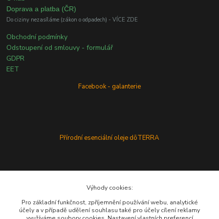
Doprava a platba (ČR)
Do ciziny nezasíláme (zákon o odpadech) - VÍCE ZDE
Obchodní podmínky
Odstoupení od smlouvy - formulář
GDPR
EET
Facebook - galanterie
Přírodní esenciální oleje dōTERRA
Výhody cookies:
Pro základní funkčnost, zpříjemnění používání webu, analytické
účely a v případě udělení souhlasu také pro účely cílení reklamy
využíváme soubory cookies. Nastavení vlastních preferencí