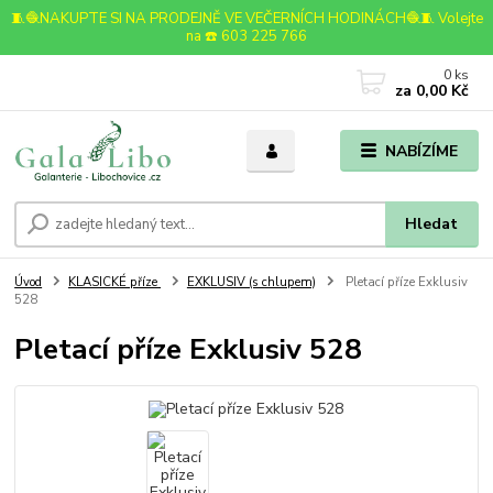
🧵🧶NAKUPTE SI NA PRODEJNĚ VE VEČERNÍCH HODINÁCH🧶🧵 Volejte
na ☎️ 603 225 766
0
ks
za
0,00 Kč
NABÍZÍME
Hledat
Úvod
KLASICKÉ příze
EXKLUSIV (s chlupem)
Pletací příze Exklusiv
528
Pletací příze Exklusiv 528