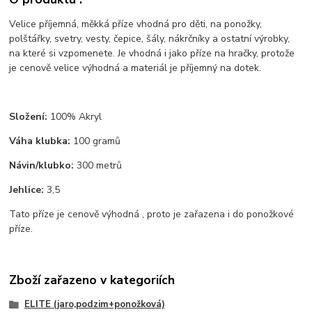
Velice příjemná, měkká příze vhodná pro děti, na ponožky,
polštářky, svetry, vesty, čepice, šály, nákrčníky a ostatní výrobky,
na které si vzpomenete. Je vhodná i jako příze na hračky, protože
je cenově velice výhodná a materiál je příjemný na dotek.
Složení:
100% Akryl
Váha klubka:
100 gramů
Návin/klubko:
300 metrů
Jehlice:
3,5
Tato příze je cenově výhodná , proto je zařazena i do ponožkové
příze.
Zboží zařazeno v kategoriích
ELITE (jaro,podzim+ponožková)