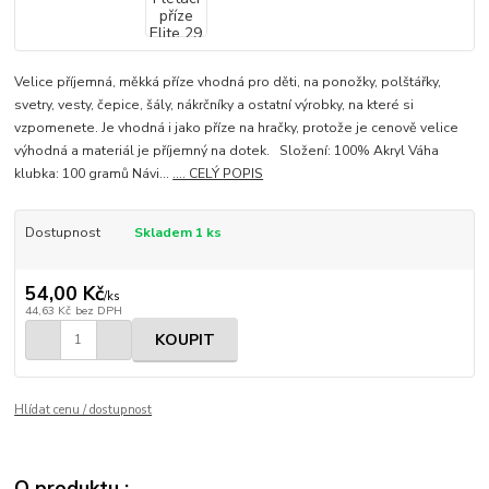
Velice příjemná, měkká příze vhodná pro děti, na ponožky, polštářky,
svetry, vesty, čepice, šály, nákrčníky a ostatní výrobky, na které si
vzpomenete. Je vhodná i jako příze na hračky, protože je cenově velice
výhodná a materiál je příjemný na dotek. Složení: 100% Akryl Váha
klubka: 100 gramů Návi...
.... CELÝ POPIS
Dostupnost
Skladem 1 ks
54,00 Kč
/
ks
44,63 Kč
bez DPH
KOUPIT
Hlídat cenu / dostupnost
O produktu :