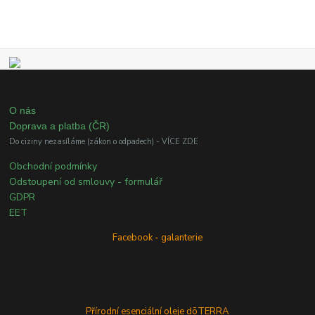
O nás
Doprava a platba (ČR)
Do ciziny nezasíláme (zákon o odpadech) - VÍCE ZDE
Obchodní podmínky
Odstoupení od smlouvy - formulář
GDPR
EET
Facebook - galanterie
Přírodní esenciální oleje dōTERRA