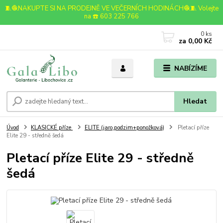
🧵🧶NAKUPTE SI NA PRODEJNĚ VE VEČERNÍCH HODINÁCH🧶🧵 Volejte
na ☎️ 603 225 766
0
ks
za
0,00 Kč
NABÍZÍME
Hledat
Úvod
KLASICKÉ příze
ELITE (jaro,podzim+ponožková)
Pletací příze
Elite 29 - středně šedá
Pletací příze Elite 29 - středně
šedá