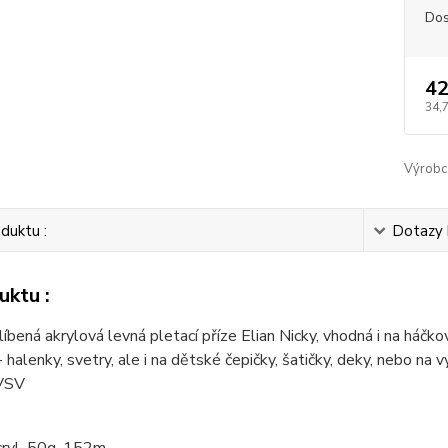
Dos
42
34,
Výrobc
duktu :
Dotazy 
uktu :
líbená akrylová levná pletací příze Elian Nicky, vhodná i na háč
- halenky, svetry, ale i na dětské čepičky, šatičky, deky, nebo n
 VSV