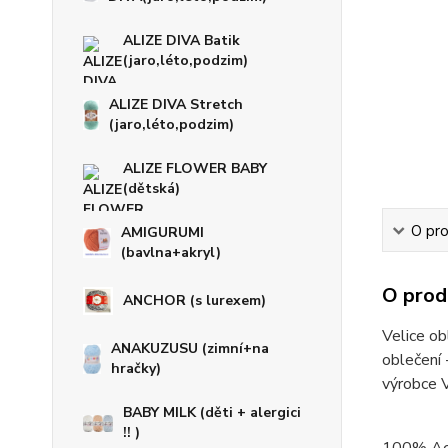
ALIZE DIVA Batik
(jaro,léto,podzim)
ALIZE DIVA Stretch
(jaro,léto,podzim)
ALIZE FLOWER BABY
(dětská)
O pro
AMIGURUMI
(bavlna+akryl)
O prod
ANCHOR (s lurexem)
Velice ob
ANAKUZUSU (zimní+na
oblečení 
hračky)
výrobce
BABY MILK (děti + alergici
!! )