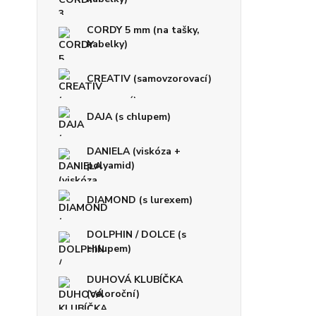
CORDY 5 mm (na tašky,
kabelky)
CREATIV (samovzorovací)
DAJA (s chlupem)
DANIELA (viskóza +
polyamid)
DIAMOND (s lurexem)
DOLPHIN / DOLCE (s
chlupem)
DUHOVÁ KLUBÍČKA
(celoroční)