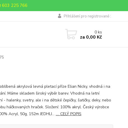
 603 225 766
Přihlášení pro registrované :
0
ks
za
0,00 Kč
275
oblíbená akrylová levná pletací příze Elian Nicky, vhodná i na
ání. Máme skladem široký výběr barev. Vhodná na letní
í - halenky, svetry, ale i na dětské čepičky, šatičky, deky, nebo
obu háčkovaných hraček. Složení: 100% akryl. Český výrobce
0% Acryl, 50g, 152m JEDHLI...
.... CELÝ POPIS