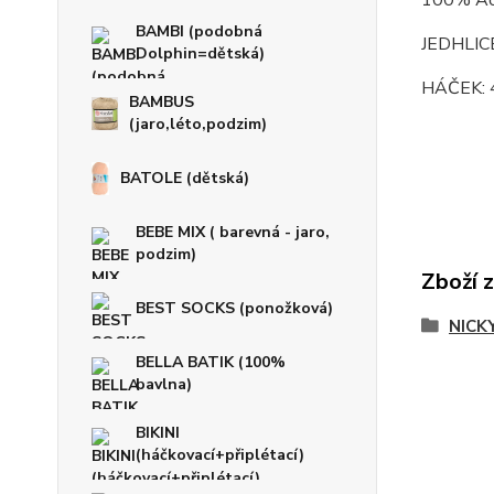
100% Acr
BAMBI (podobná
JEDHLICE
Dolphin=dětská)
HÁČEK: 
BAMBUS
(jaro,léto,podzim)
BATOLE (dětská)
BEBE MIX ( barevná - jaro,
podzim)
Zboží 
BEST SOCKS (ponožková)
NICKY
BELLA BATIK (100%
bavlna)
BIKINI
(háčkovací+připlétací)