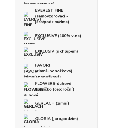
EVEREST FINE
(samovzorovací -
jaro/podzim/zima)
EXCLUSIVE (100% vlna)
EXKLUSIV (s chlupem)
FAVORI
(zimní+ponožková)
FLOWERS-duhové
klubíčko (celoroční)
GERLACH (zimní)
GLORIA (jaro,podzim)