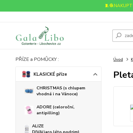
🧵🧶NAKUPTE
PŘÍZE a POMŮCKY :
Úvod
K
Plet
KLASICKÉ příze
CHRISTMAS (s chlupem
vhodná i na Vánoce)
ADORE (celoroční,
antipilling)
ALIZE
DIVA(jaro,léto,podzim)