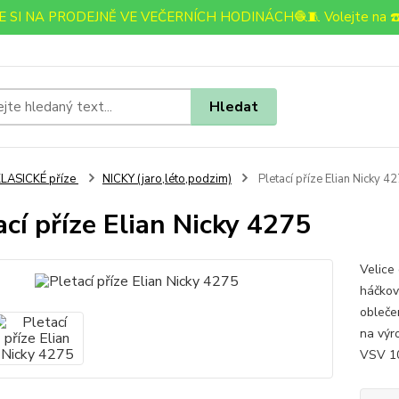
 SI NA PRODEJNĚ VE VEČERNÍCH HODINÁCH🧶🧵 Volejte na ☎️
Hledat
LASICKÉ příze
NICKY (jaro,léto,podzim)
Pletací příze Elian Nicky 4
ací příze Elian Nicky 4275
Velice 
háčkov
oblečen
na výr
VSV 10