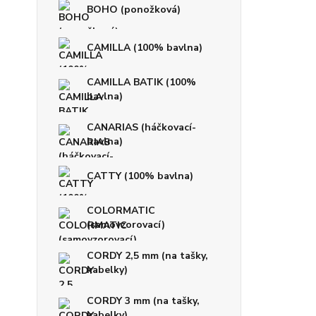
BOHO (ponožková)
CAMILLA (100% bavlna)
CAMILLA BATIK (100%
bavlna)
CANARIAS (háčkovací-
bavlna)
CATTY (100% bavlna)
COLORMATIC
(samovzorovací)
CORDY 2,5 mm (na tašky,
kabelky)
CORDY 3 mm (na tašky,
kabelky)