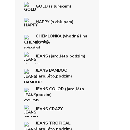
GOLD (s lurexem)
HAPPY (s chlupem)
CHEMLONKA (vhodná i na
dredy)
JEANS (jaro,léto podzim)
JEANS BAMBOO
(jaro,léto,podzim)
JEANS COLOR (jaro,léto
podzim)
JEANS CRAZY
JEANS TROPICAL
(jaro,léto,podzim)