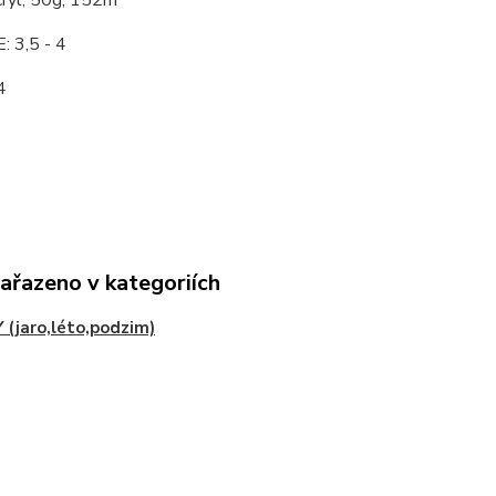
yl, 50g, 152m
: 3,5 - 4
4
zařazeno v kategoriích
 (jaro,léto,podzim)