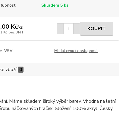
tupnost
Skladem 5 ks
,00 Kč
/
ks
KOUPIT
71 Kč
bez DPH
e:
VSV
Hlídat cenu / dostupnost
ke zboží
0
kování. Máme skladem široký výběr barev. Vhodná na letní
a výrobu háčkovaných hraček. Složení: 100% akryl. Český