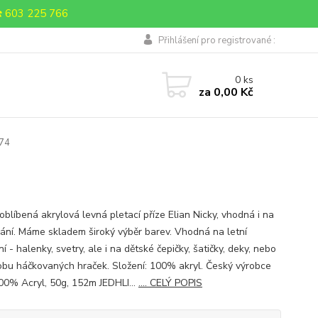
 603 225 766
Přihlášení pro registrované :
0
ks
za
0,00 Kč
174
oblíbená akrylová levná pletací příze Elian Nicky, vhodná i na
ání. Máme skladem široký výběr barev. Vhodná na letní
í - halenky, svetry, ale i na dětské čepičky, šatičky, deky, nebo
obu háčkovaných hraček. Složení: 100% akryl. Český výrobce
0% Acryl, 50g, 152m JEDHLI...
.... CELÝ POPIS