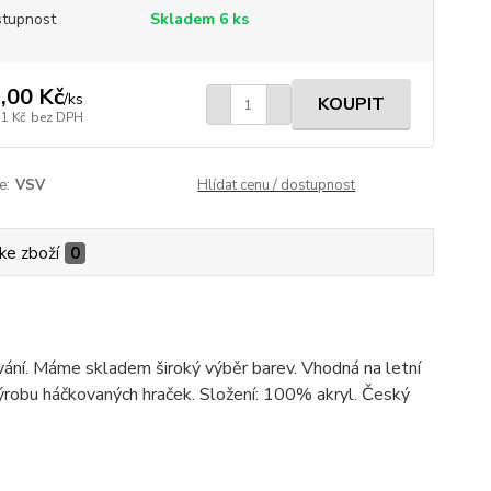
tupnost
Skladem 6 ks
,00 Kč
/
ks
KOUPIT
71 Kč
bez DPH
e:
VSV
Hlídat cenu / dostupnost
ke zboží
0
kování. Máme skladem široký výběr barev. Vhodná na letní
a výrobu háčkovaných hraček. Složení: 100% akryl. Český