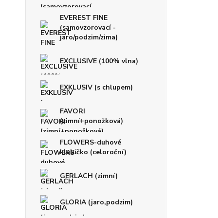
EVEREST FINE
(samovzorovací -
jaro/podzim/zima)
EXCLUSIVE (100% vlna)
EXKLUSIV (s chlupem)
FAVORI
(zimní+ponožková)
FLOWERS-duhové
klubíčko (celoroční)
GERLACH (zimní)
GLORIA (jaro,podzim)