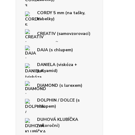
CORDY 5 mm (na tašky,
kabelky)
CREATIV (samovzorovací)
DAJA (s chlupem)
DANIELA (viskóza +
polyamid)
DIAMOND (s lurexem)
DOLPHIN / DOLCE (s
chlupem)
DUHOVÁ KLUBÍČKA
(celoroční)