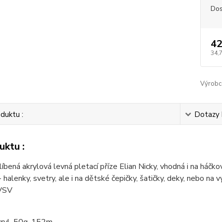
Dos
42
34,
Výrobc
duktu :
Dotazy 
uktu :
líbená akrylová levná pletací příze Elian Nicky, vhodná i na háč
- halenky, svetry, ale i na dětské čepičky, šatičky, deky, nebo n
 VSV