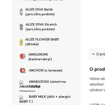
ALIZE DIVA Batik
(jaro,léto,podzim)
ALIZE DIVA Stretch
(jaro,léto,podzim)
ALIZE FLOWER BABY
(dětská)
O pro
AMIGURUMI
(bavlna+akryl)
O prod
ANCHOR (s lurexem)
Velice ob
ANAKUZUSU (zimní+na
oblečení 
hračky)
výrobce
BABY MILK (děti + alergici
!! )