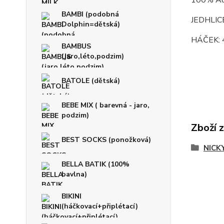
100% Acr
BAMBI (podobná
JEDHLICE
Dolphin=dětská)
HÁČEK: 
BAMBUS
(jaro,léto,podzim)
BATOLE (dětská)
BEBE MIX ( barevná - jaro,
podzim)
Zboží 
BEST SOCKS (ponožková)
NICKY
BELLA BATIK (100%
bavlna)
BIKINI
(háčkovací+připlétací)