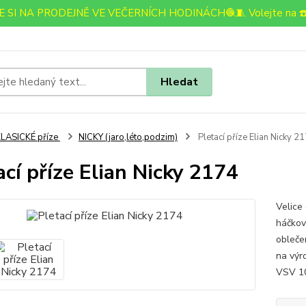
 SI NA PRODEJNĚ VE VEČERNÍCH HODINÁCH🧶🧵 Volejte na ☎️
Hledat
LASICKÉ příze
NICKY (jaro,léto,podzim)
Pletací příze Elian Nicky 2
ací příze Elian Nicky 2174
Velice 
háčkov
oblečen
na výr
VSV 10