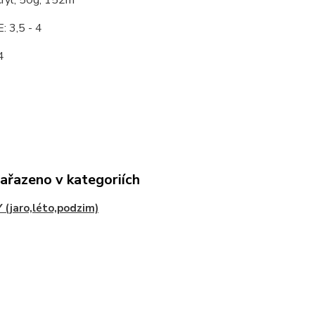
yl, 50g, 152m
: 3,5 - 4
4
zařazeno v kategoriích
 (jaro,léto,podzim)