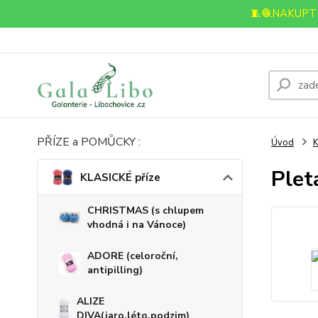
🧵🧶NAKUPTE
PŘÍZE a POMŮCKY :
Úvod
K
Plet
KLASICKÉ příze
CHRISTMAS (s chlupem
vhodná i na Vánoce)
ADORE (celoroční,
antipilling)
ALIZE
DIVA(jaro,léto,podzim)