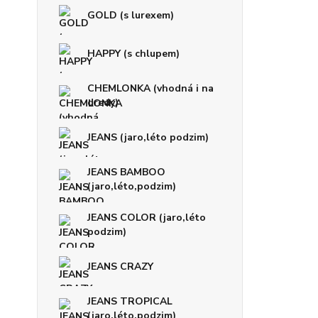
GOLD (s lurexem)
HAPPY (s chlupem)
CHEMLONKA (vhodná i na
dredy)
JEANS (jaro,léto podzim)
JEANS BAMBOO
(jaro,léto,podzim)
JEANS COLOR (jaro,léto
podzim)
JEANS CRAZY
JEANS TROPICAL
(jaro,léto,podzim)