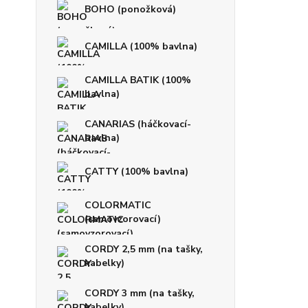
BOHO (ponožková)
CAMILLA (100% bavlna)
CAMILLA BATIK (100%
bavlna)
CANARIAS (háčkovací-
bavlna)
CATTY (100% bavlna)
COLORMATIC
(samovzorovací)
CORDY 2,5 mm (na tašky,
kabelky)
CORDY 3 mm (na tašky,
kabelky)