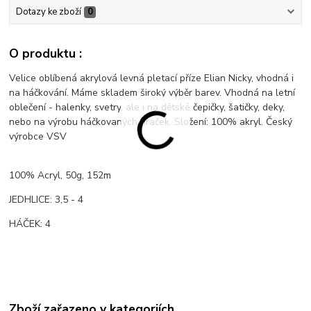
Dotazy ke zboží
0
O produktu :
Velice oblíbená akrylová levná pletací příze Elian Nicky, vhodná i
na háčkování. Máme skladem široký výběr barev. Vhodná na letní
oblečení - halenky, svetry, ale i na dětské čepičky, šatičky, deky,
nebo na výrobu háčkovaných hraček. Složení: 100% akryl. Český
výrobce VSV
100% Acryl, 50g, 152m
JEDHLICE: 3,5 - 4
HÁČEK: 4
Zboží zařazeno v kategoriích