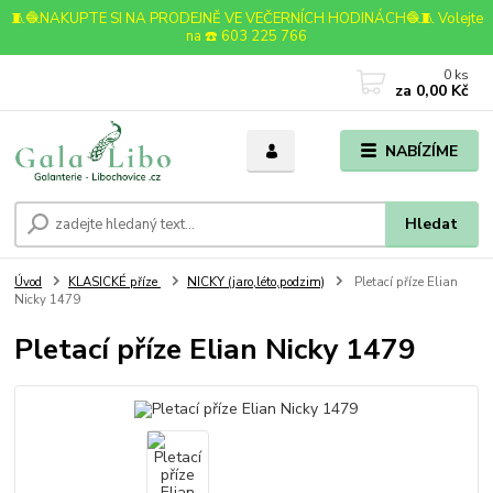
🧵🧶NAKUPTE SI NA PRODEJNĚ VE VEČERNÍCH HODINÁCH🧶🧵 Volejte
na ☎️ 603 225 766
0
ks
za
0,00 Kč
NABÍZÍME
Hledat
Úvod
KLASICKÉ příze
NICKY (jaro,léto,podzim)
Pletací příze Elian
Nicky 1479
Pletací příze Elian Nicky 1479