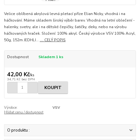
Velice oblíbená akrylová levná pletací příze Elian Nicky, vhodná i na
háčkování. Máme skladem široký výběr barev. Vhodná na letní oblečení -
halenky, svetry, ale i na dětské čepičky, šatičky, deky, nebo na výrobu
háčkovaných hraček. Složení: 100% akryl. Český výrobce VSV 100% Acryl,
50g, 152m JEDHLI...
.... CELÝ POPIS
Dostupnost
Skladem 1 ks
42,00 Kč
/
ks
34,71 Kč
bez DPH
KOUPIT
Výrobce:
VSV
Hlídat cenu / dostupnost
O produktu :