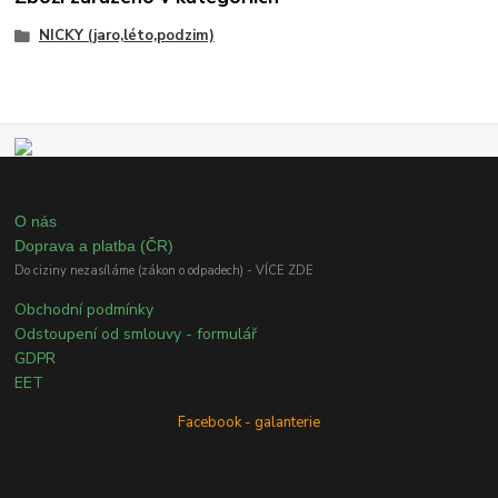
NICKY (jaro,léto,podzim)
O nás
Doprava a platba (ČR)
Do ciziny nezasíláme (zákon o odpadech) - VÍCE ZDE
Obchodní podmínky
Odstoupení od smlouvy - formulář
GDPR
EET
Facebook - galanterie