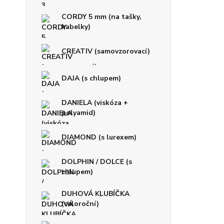
CORDY 5 mm (na tašky,
kabelky)
CREATIV (samovzorovací)
DAJA (s chlupem)
DANIELA (viskóza +
polyamid)
DIAMOND (s lurexem)
DOLPHIN / DOLCE (s
chlupem)
DUHOVÁ KLUBÍČKA
(celoroční)