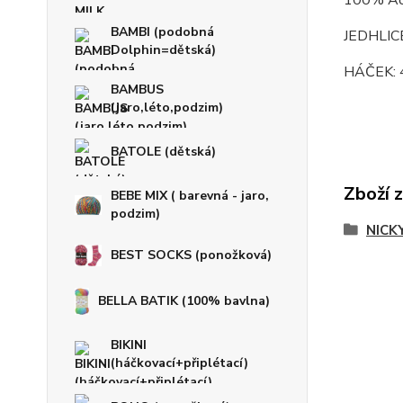
100% Acr
BAMBI (podobná
JEDHLICE
Dolphin=dětská)
HÁČEK: 
BAMBUS
(jaro,léto,podzim)
BATOLE (dětská)
Zboží 
BEBE MIX ( barevná - jaro,
podzim)
NICKY
BEST SOCKS (ponožková)
BELLA BATIK (100% bavlna)
BIKINI
(háčkovací+připlétací)