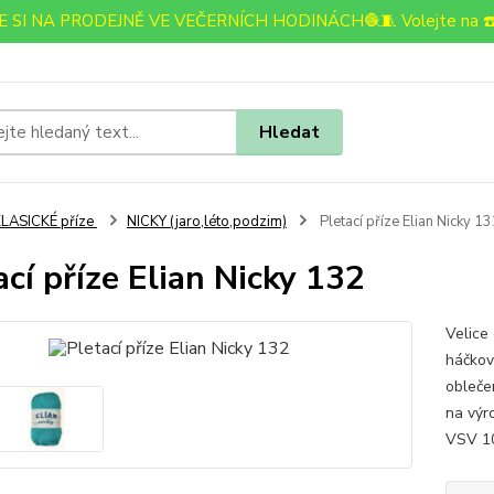
 SI NA PRODEJNĚ VE VEČERNÍCH HODINÁCH🧶🧵 Volejte na ☎️
Hledat
LASICKÉ příze
NICKY (jaro,léto,podzim)
Pletací příze Elian Nicky 1
ací příze Elian Nicky 132
Velice 
háčkov
oblečen
na výr
VSV 10