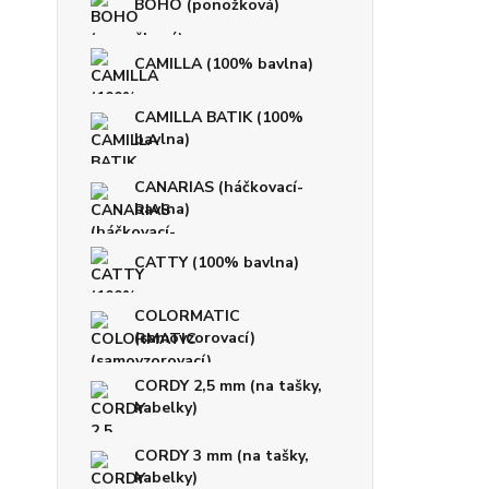
BOHO (ponožková)
CAMILLA (100% bavlna)
CAMILLA BATIK (100%
bavlna)
CANARIAS (háčkovací-
bavlna)
CATTY (100% bavlna)
COLORMATIC
(samovzorovací)
CORDY 2,5 mm (na tašky,
kabelky)
CORDY 3 mm (na tašky,
kabelky)