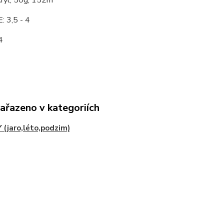
yl, 50g, 152m
: 3,5 - 4
4
zařazeno v kategoriích
 (jaro,léto,podzim)