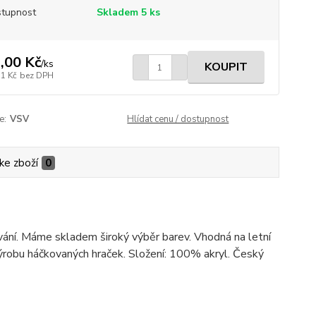
tupnost
Skladem 5 ks
,00 Kč
/
ks
KOUPIT
71 Kč
bez DPH
e:
VSV
Hlídat cenu / dostupnost
ke zboží
0
kování. Máme skladem široký výběr barev. Vhodná na letní
a výrobu háčkovaných hraček. Složení: 100% akryl. Český