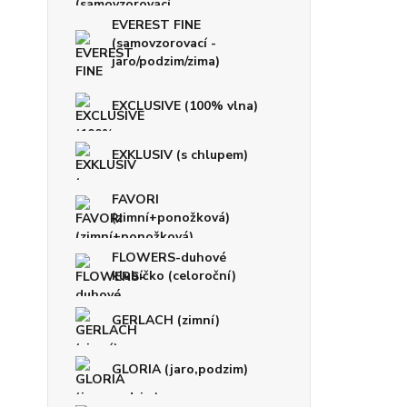
EVEREST FINE
(samovzorovací -
jaro/podzim/zima)
EXCLUSIVE (100% vlna)
EXKLUSIV (s chlupem)
FAVORI
(zimní+ponožková)
FLOWERS-duhové
klubíčko (celoroční)
GERLACH (zimní)
GLORIA (jaro,podzim)