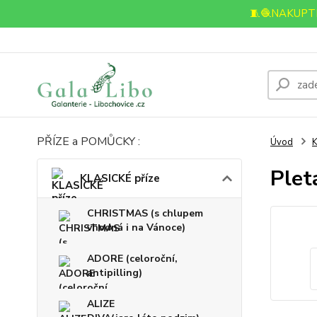
🧵🧶NAKUPTE
PŘÍZE a POMŮCKY :
Úvod
K
Plet
KLASICKÉ příze
CHRISTMAS (s chlupem
vhodná i na Vánoce)
ADORE (celoroční,
antipilling)
ALIZE