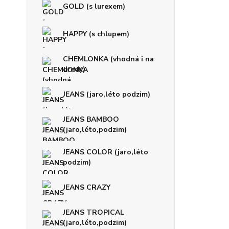
GOLD (s lurexem)
HAPPY (s chlupem)
CHEMLONKA (vhodná i na
dredy)
JEANS (jaro,léto podzim)
JEANS BAMBOO
(jaro,léto,podzim)
JEANS COLOR (jaro,léto
podzim)
JEANS CRAZY
JEANS TROPICAL
(jaro,léto,podzim)