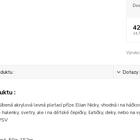
Dos
42
34,
Výrobc
duktu :
Dotazy 
uktu :
líbená akrylová levná pletací příze Elian Nicky, vhodná i na háč
- halenky, svetry, ale i na dětské čepičky, šatičky, deky, nebo n
 VSV