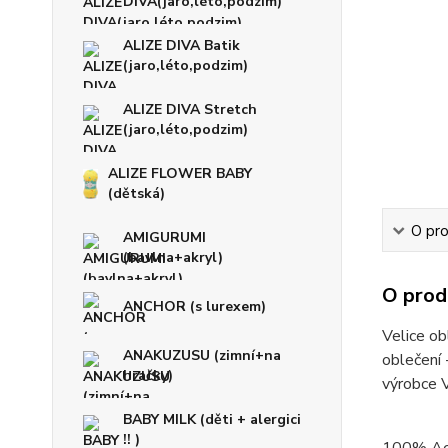
DIVA(jaro,léto,podzim)
ALIZE DIVA Batik
(jaro,léto,podzim)
ALIZE DIVA Stretch
(jaro,léto,podzim)
ALIZE FLOWER BABY
(dětská)
O pro
AMIGURUMI
(bavlna+akryl)
O prod
ANCHOR (s lurexem)
Velice ob
ANAKUZUSU (zimní+na
oblečení 
hračky)
výrobce
BABY MILK (děti + alergici
!! )