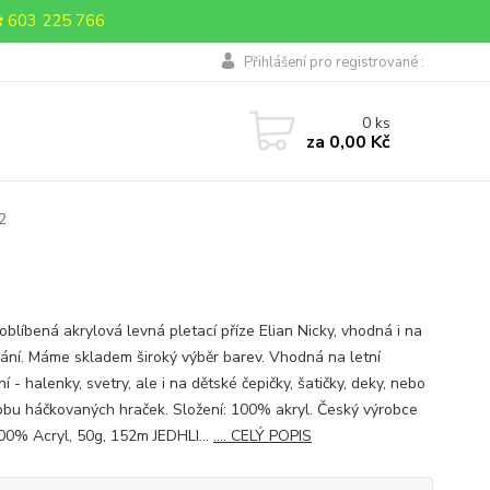
 603 225 766
Přihlášení pro registrované :
0
ks
za
0,00 Kč
32
oblíbená akrylová levná pletací příze Elian Nicky, vhodná i na
ání. Máme skladem široký výběr barev. Vhodná na letní
í - halenky, svetry, ale i na dětské čepičky, šatičky, deky, nebo
obu háčkovaných hraček. Složení: 100% akryl. Český výrobce
0% Acryl, 50g, 152m JEDHLI...
.... CELÝ POPIS