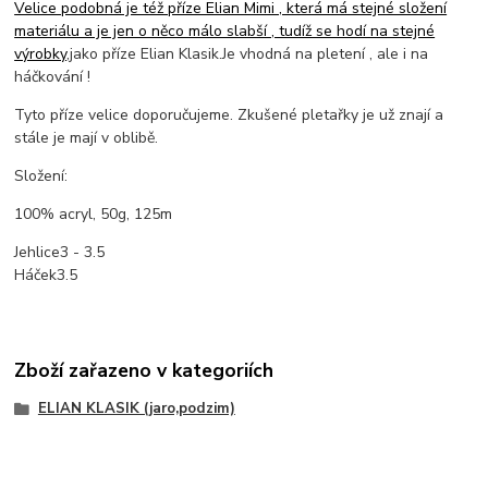
Velice podobná je též příze Elian Mimi , která má stejné složení
materiálu a je jen o něco málo slabší , tudíž se hodí na stejné
výrobky
,jako příze Elian Klasik.Je vhodná na pletení , ale i na
háčkování !
Tyto příze velice doporučujeme. Zkušené pletařky je už znají a
stále je mají v oblibě.
Složení:
100% acryl, 50g, 125m
Jehlice3 - 3.5
Háček3.5
Zboží zařazeno v kategoriích
ELIAN KLASIK (jaro,podzim)