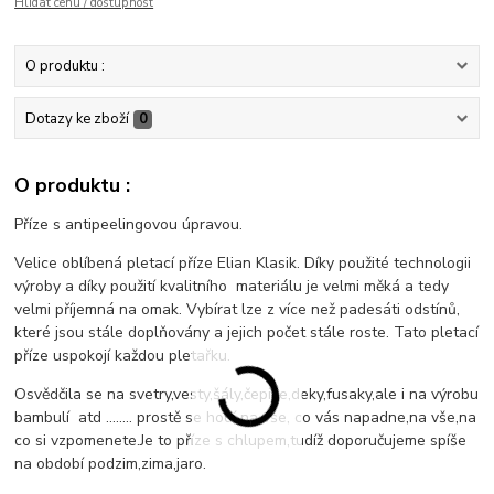
Hlídat cenu / dostupnost
O produktu :
Dotazy ke zboží
0
O produktu :
Příze s antipeelingovou úpravou.
Velice oblíbená pletací příze Elian Klasik. Díky použité technologii
výroby a díky použití kvalitního materiálu je velmi měká a tedy
velmi příjemná na omak. Vybírat lze z více než padesáti odstínů,
které jsou stále doplňovány a jejich počet stále roste. Tato pletací
příze uspokojí každou pletařku.
Osvědčila se na svetry,vesty,šály,čepice,deky,fusaky,ale i na výrobu
bambulí atd ........ prostě se hodí na vše, co vás napadne,na vše,na
co si vzpomenete.Je to příze s chlupem,tudíž doporučujeme spíše
na období podzim,zima,jaro.