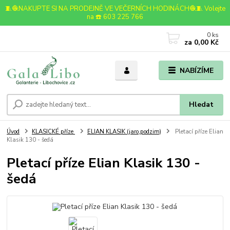
🧵🧶NAKUPTE SI NA PRODEJNĚ VE VEČERNÍCH HODINÁCH🧶🧵 Volejte
na ☎️ 603 225 766
0
ks
za
0,00 Kč
NABÍZÍME
Hledat
Úvod
KLASICKÉ příze
ELIAN KLASIK (jaro,podzim)
Pletací příze Elian
Klasik 130 - šedá
Pletací příze Elian Klasik 130 -
šedá