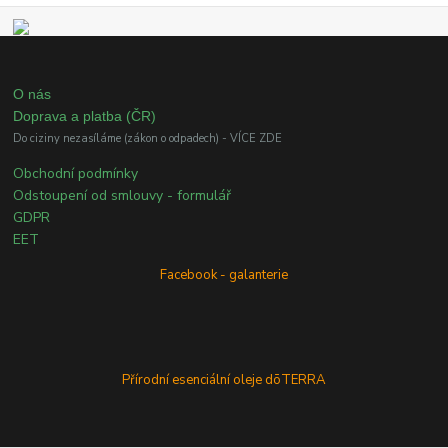
O nás
Doprava a platba (ČR)
Do ciziny nezasíláme (zákon o odpadech) - VÍCE ZDE
Obchodní podmínky
Odstoupení od smlouvy - formulář
GDPR
EET
Facebook - galanterie
Přírodní esenciální oleje dōTERRA