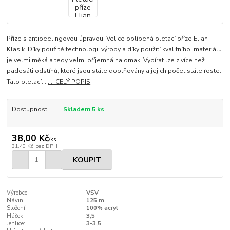
Příze s antipeelingovou úpravou. Velice oblíbená pletací příze Elian
Klasik. Díky použité technologii výroby a díky použití kvalitního materiálu
je velmi měká a tedy velmi příjemná na omak. Vybírat lze z více než
padesáti odstínů, které jsou stále doplňovány a jejich počet stále roste.
Tato pletací...
.... CELÝ POPIS
Dostupnost
Skladem 5 ks
38,00 Kč
/
ks
31,40 Kč
bez DPH
KOUPIT
Výrobce:
VSV
Návin:
125 m
Složení:
100% acryl
Háček:
3,5
Jehlice:
3-3,5