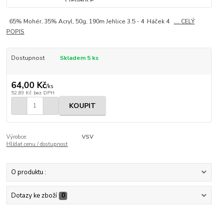
65% Mohér, 35% Acryl, 50g, 190m Jehlice 3.5 - 4 Háček 4
.... CELÝ
POPIS
Dostupnost
Skladem 5 ks
64,00 Kč
/
ks
52,89 Kč
bez DPH
KOUPIT
Výrobce:
VSV
Hlídat cenu / dostupnost
O produktu :
Dotazy ke zboží
0