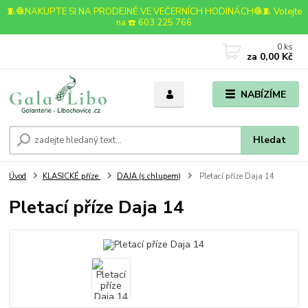
🧵🧶NAKUPTE SI NA PRODEJNĚ VE VEČERNÍCH HODINÁCH🧶🧵 Volejte
na ☎️ 603 225 766
0
ks
za
0,00 Kč
NABÍZÍME
Hledat
Úvod
KLASICKÉ příze
DAJA (s chlupem)
Pletací příze Daja 14
Pletací příze Daja 14