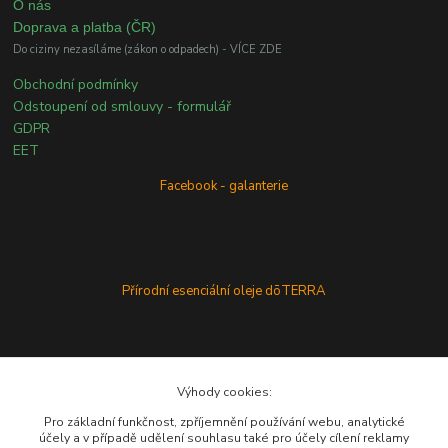
O nás
Doprava a platba (ČR)
Do ciziny nezasíláme (zákon o odpadech) - VÍCE ZDE
Obchodní podmínky
Odstoupení od smlouvy - formulář
GDPR
EET
Facebook - galanterie
Přírodní esenciální oleje dōTERRA
Výhody cookies:
Pro základní funkčnost, zpříjemnění používání webu, analytické
účely a v případě udělení souhlasu také pro účely cílení reklamy