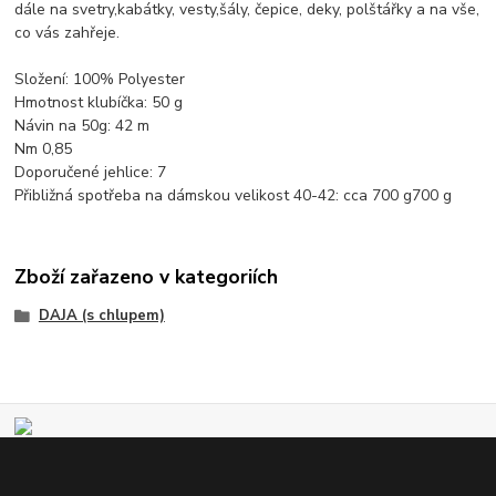
dále na svetry,kabátky, vesty,šály, čepice, deky, polštářky a na vše,
co vás zahřeje.
Složení: 100% Polyester
Hmotnost klubíčka: 50 g
Návin na 50g: 42 m
Nm 0,85
Doporučené jehlice: 7
Přibližná spotřeba na dámskou velikost 40-42: cca 700 g700 g
Zboží zařazeno v kategoriích
DAJA (s chlupem)