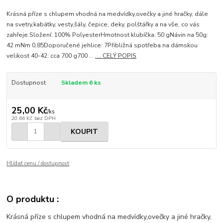
Krásná příze s chlupem vhodná na medvídky,ovečky a jiné hračky, dále
na svetry,kabátky, vesty,šály, čepice, deky, polštářky a na vše, co vás
zahřeje.Složení: 100% PolyesterHmotnost klubíčka: 50 gNávin na 50g:
42 mNm 0,85Doporučené jehlice: 7Přibližná spotřeba na dámskou
velikost 40-42: cca 700 g700 ...
.... CELÝ POPIS
Dostupnost
Skladem 6 ks
25,00 Kč
/
ks
20,66 Kč
bez DPH
KOUPIT
Hlídat cenu / dostupnost
O produktu :
Krásná příze s chlupem vhodná na medvídky,ovečky a jiné hračky,