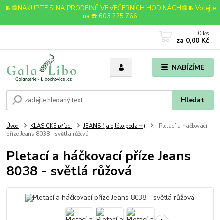
🧵🧶NAKUPTE SI NA PRODEJNĚ VE VEČERNÍCH HODINÁCH🧶🧵 Volejte
na ☎️ 603 225 766
0
ks
za
0,00 Kč
NABÍZÍME
Hledat
Úvod
KLASICKÉ příze
JEANS (jaro,léto podzim)
Pletací a háčkovací
příze Jeans 8038 - světlá růžová
Pletací a háčkovací příze Jeans
8038 - světlá růžová