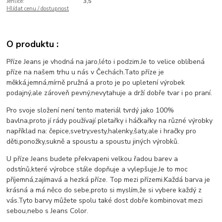
Jehlice:
3,5
Hlídat cenu / dostupnost
O produktu :
Příze Jeans je vhodná na jaro,léto i podzim.Je to velice oblíbená
příze na našem trhu u nás v Čechách.Tato příze je
měkká,jemná,mírně pružná a proto je po upletení výrobek
podajný,ale zároveň pevný,nevytahuje a drží dobře tvar i po praní.
Pro svoje složení není tento materiál tvrdý jako 100%
bavlna,proto jí rády používají pletařky i háčkařky na různé výrobky
například na: čepice,svetry,vesty,halenky,šaty,ale i hračky pro
děti,ponožky,sukně a spoustu a spoustu jiných výrobků.
U příze Jeans budete překvapeni velkou řadou barev a
odstínů,které výrobce stále dopňuje a vylepšuje.Je to moc
příjemná,zajímavá a hezká příze. Top mezi přízemi.Každá barva je
krásná a má něco do sebe,proto si myslím,že si vybere každý z
vás.Tyto barvy můžete spolu také dost dobře kombinovat mezi
sebou,nebo s Jeans Color.