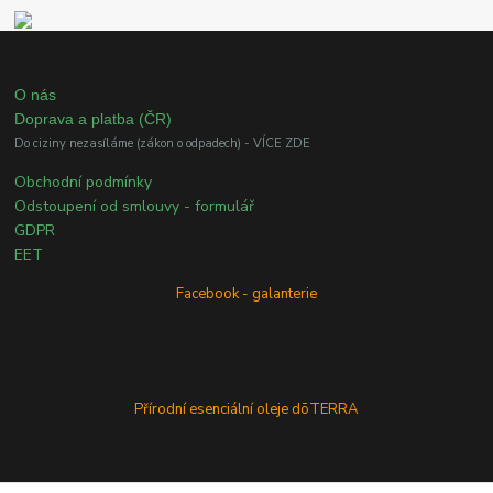
O nás
Doprava a platba (ČR)
Do ciziny nezasíláme (zákon o odpadech) - VÍCE ZDE
Obchodní podmínky
Odstoupení od smlouvy - formulář
GDPR
EET
Facebook - galanterie
Přírodní esenciální oleje dōTERRA