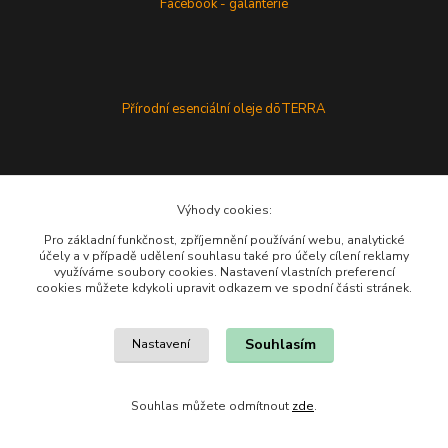
Facebook - galanterie
Přírodní esenciální oleje dōTERRA
Výhody cookies:
Pro základní funkčnost, zpříjemnění používání webu, analytické
účely a v případě udělení souhlasu také pro účely cílení reklamy
využíváme soubory cookies. Nastavení vlastních preferencí
cookies můžete kdykoli upravit odkazem ve spodní části stránek.
Souhlasím
Nastavení
Souhlas můžete odmítnout
zde
.
Vytvořeno na
Eshop-rychle.cz