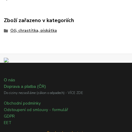
Zboží zařazeno v kategoriích
Oči, chrastítka, pískátka
O nás
Doprava a platba (ČR)
Do ciziny nezasíláme (zákon o odpadech) - VÍCE ZDE
Obchodní podmínky
Odstoupení od smlouvy - formulář
GDPR
EET