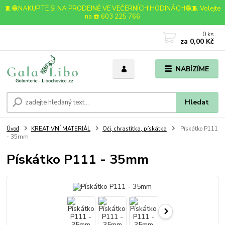
🧵🧶NAKUPTE SI NA PRODEJNĚ VE VEČERNÍCH HODINÁCH🧶🧵 Volejte
na ☎️ 603 225 766
0
ks
za
0,00 Kč
NABÍZÍME
Hledat
Úvod
KREATIVNÍ MATERIÁL
Oči, chrastítka, pískátka
Pískátko P111
- 35mm
Pískátko P111 - 35mm