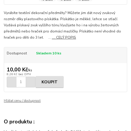
Vyrábíte textilní dekorační předměty? Můžete jim dát nový zvukový
rozměr díky plastového pískátka. Pískátko je měkké, lehce se stlačí.
Vydává pískavý zvuk vyššího tónu.Využijete ho i na výrobu žertovných
předmětů nebo hraček pro domácí mazlíčky. Pískátko není vhodné do
hraček pro děti do 3 let. ...
.... CELÝ POPIS
Dostupnost
Skladem 10 ks
10,00 Kč
/
ks
8,26 Kč
bez DPH
KOUPIT
Hlídat cenu / dostupnost
O produktu :