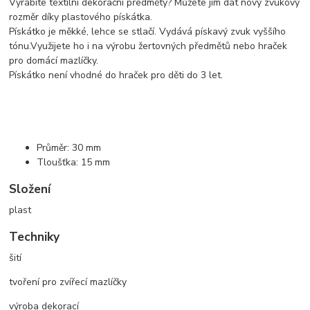
Vyrábíte textilní dekorační předměty? Můžete jim dát nový zvukový
rozměr díky plastového pískátka.
Pískátko je měkké, lehce se stlačí. Vydává pískavý zvuk vyššího
tónu.Využijete ho i na výrobu žertovných předmětů nebo hraček
pro domácí mazlíčky.
Pískátko není vhodné do hraček pro děti do 3 let.
Průměr: 30 mm
Tloušťka: 15 mm
Složení
plast
Techniky
šití
tvoření pro zvířecí mazlíčky
výroba dekorací