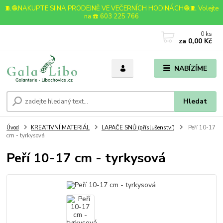
🧵🧶NAKUPTE SI NA PRODEJNĚ VE VEČERNÍCH HODINÁCH🧶🧵 Volejte
na ☎️ 603 225 766
0
ks
za
0,00 Kč
NABÍZÍME
Hledat
Úvod
KREATIVNÍ MATERIÁL
LAPAČE SNŮ (příslušenství)
Peří 10-17
cm - tyrkysová
Peří 10-17 cm - tyrkysová