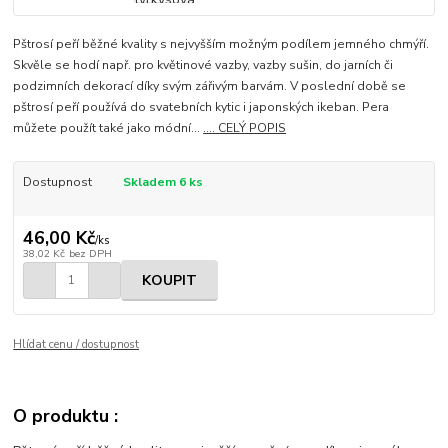
Pštrosí peří běžné kvality s nejvyšším možným podílem jemného chmýří.
Skvěle se hodí např. pro květinové vazby, vazby sušin, do jarních či
podzimních dekorací díky svým zářivým barvám. V poslední době se
pštrosí peří používá do svatebních kytic i japonských ikeban. Pera
můžete použít také jako módní...
.... CELÝ POPIS
Dostupnost
Skladem 6 ks
46,00 Kč
/
ks
38,02 Kč
bez DPH
KOUPIT
Hlídat cenu / dostupnost
O produktu :