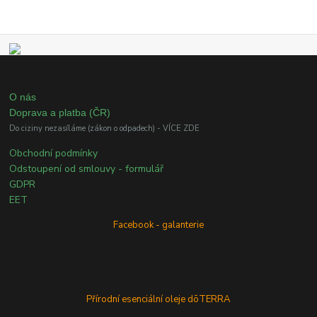
O nás
Doprava a platba (ČR)
Do ciziny nezasíláme (zákon o odpadech) - VÍCE ZDE
Obchodní podmínky
Odstoupení od smlouvy - formulář
GDPR
EET
Facebook - galanterie
Přírodní esenciální oleje dōTERRA