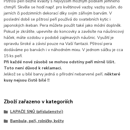
Pštrosí peří běžné kvality s nejvyšším možným podílem jemného
chmýří. Skvěle se hodí např. pro květinové vazby, vazby sušin, do
jarních či podzimních dekorací díky svým zářivým barvám. V
poslední době se pštrosí peří používá do svatebních kytic i
japonských ikeban. Pera můžete použít také jako módní doplněk.
Pokud je zkrátíte, upevníte do koncovky a zavěsíte na náušnicový
háček, máte ozdobu v podobě zajímavých náušnic. Využití je
opravdu široké a závisí pouze na Vaší fantazii. Pštrosí pera
dodáváme po barvách i v náhodném mixu. V jednom sáčku je cca
15 ks peří.
Při každé nové zásobě se mohou odstíny peří mírně lišit.
Toto není důvod k reklamaci.
Jelikož se u bílé barvy jedná o přírodní nebarvené peří,
některé
kusy nejsou čistě bílé !!
Zboží zařazeno v kategoriích
LAPAČE SNŮ (příslušenství)
Bambule, peří, rolničky, květy