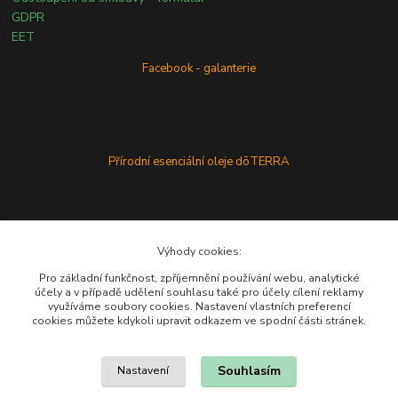
GDPR
EET
Facebook - galanterie
Přírodní esenciální oleje dōTERRA
Výhody cookies:
Pro základní funkčnost, zpříjemnění používání webu, analytické
účely a v případě udělení souhlasu také pro účely cílení reklamy
využíváme soubory cookies. Nastavení vlastních preferencí
cookies můžete kdykoli upravit odkazem ve spodní části stránek.
Souhlasím
Nastavení