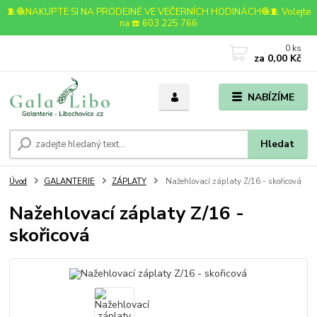
🧵🧶NAKUPTE SI NA PRODEJNĚ VE VEČERNÍCH HODINÁCH🧶🧵 Volejte
na ☎️ 603 225 766
0
ks
za
0,00 Kč
NABÍZÍME
Hledat
Úvod
GALANTERIE
ZÁPLATY
Nažehlovací záplaty Z/16 - skořicová
Nažehlovací záplaty Z/16 -
skořicová