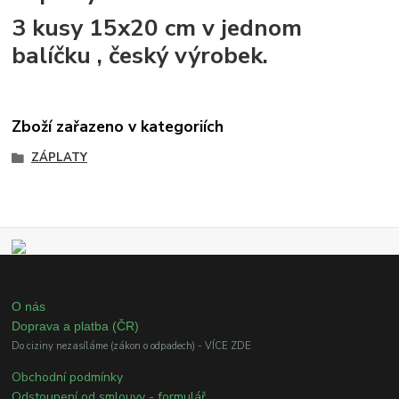
3 kusy 15x20 cm v jednom
balíčku , český výrobek.
Zboží zařazeno v kategoriích
ZÁPLATY
O nás
Doprava a platba (ČR)
Do ciziny nezasíláme (zákon o odpadech) - VÍCE ZDE
Obchodní podmínky
Odstoupení od smlouvy - formulář