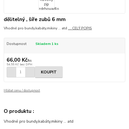
dělitelný , šíře zubů 6 mm
Vhodné pro bundy,kabáty,mikiny ... atd
.... CELÝ POPIS
Dostupnost
Skladem 1 ks
66,00 Kč
/
ks
54,55 Kč
bez DPH
KOUPIT
Hlídat cenu / dostupnost
O produktu :
Vhodné pro bundy,kabáty,mikiny ... atd