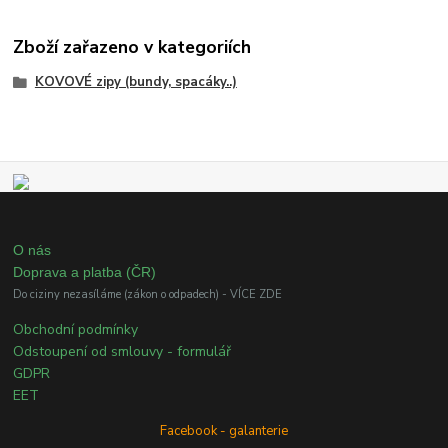
Zboží zařazeno v kategoriích
KOVOVÉ zipy (bundy, spacáky..)
O nás
Doprava a platba (ČR)
Do ciziny nezasíláme (zákon o odpadech) - VÍCE ZDE
Obchodní podmínky
Odstoupení od smlouvy - formulář
GDPR
EET
Facebook - galanterie