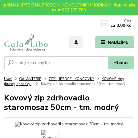
🧵🧶NAKUPTE SI NA PRODEJNĚ VE VEČERNÍCH HODINÁCH🧶🧵 Volejte
na ☎️ 603 225 766
0
ks
za
0,00 Kč
NABÍZÍME
Hledat
Úvod
GALANTERIE
ZIPY , JEZDCE , KONCOVKY
KOVOVÉ zipy
(bundy, spacáky..)
Kovový zip zdrhovadlo staromosaz 50cm - tm. modrý
Kovový zip zdrhovadlo
staromosaz 50cm - tm. modrý