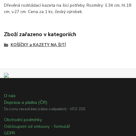
Dřevěná rozkládací kazeta na šicí potřeby. Rozměry: š.34 cm, hl.18
cm, v.27 cm. Cena za 1 ks, český výrobek.
Zboží zařazeno v kategoriích
KOŠÍČKY a KAZETY NA ŠITÍ
O nás
Doprava a platba (ČR)
Do ciziny nezasíláme (zákon o odpadech) - VÍCE ZDE
Obchodní podmínky
Odstoupení od smlouvy - formulář
GDPR