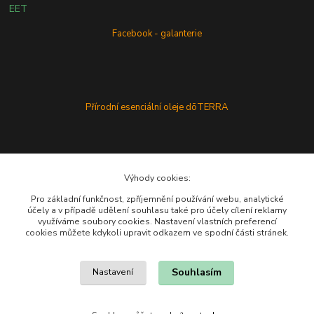
EET
Facebook - galanterie
Přírodní esenciální oleje dōTERRA
Výhody cookies:
Pro základní funkčnost, zpříjemnění používání webu, analytické
účely a v případě udělení souhlasu také pro účely cílení reklamy
využíváme soubory cookies. Nastavení vlastních preferencí
cookies můžete kdykoli upravit odkazem ve spodní části stránek.
Souhlasím
Nastavení