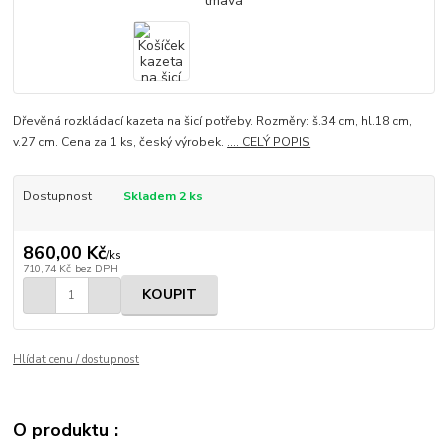
Dřevěná rozkládací kazeta na šicí potřeby. Rozměry: š.34 cm, hl.18 cm,
v.27 cm. Cena za 1 ks, český výrobek.
.... CELÝ POPIS
Dostupnost
Skladem 2 ks
860,00 Kč
/
ks
710,74 Kč
bez DPH
KOUPIT
Hlídat cenu / dostupnost
O produktu :