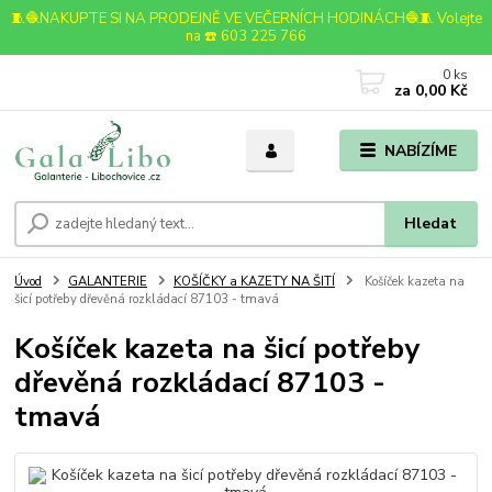
🧵🧶NAKUPTE SI NA PRODEJNĚ VE VEČERNÍCH HODINÁCH🧶🧵 Volejte
na ☎️ 603 225 766
0
ks
za
0,00 Kč
NABÍZÍME
Hledat
Úvod
GALANTERIE
KOŠÍČKY a KAZETY NA ŠITÍ
Košíček kazeta na
šicí potřeby dřevěná rozkládací 87103 - tmavá
Košíček kazeta na šicí potřeby
dřevěná rozkládací 87103 -
tmavá