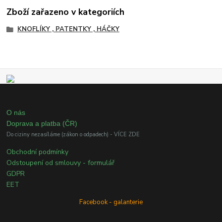
Zboží zařazeno v kategoriích
KNOFLÍKY , PATENTKY , HÁČKY
O nás
Doprava a platba (ČR)
Do ciziny nezasíláme (zákon o odpadech) - VÍCE ZDE
Obchodní podmínky
Odstoupení od smlouvy - formulář
GDPR
EET
Facebook - galanterie