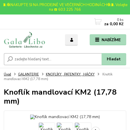
🧵🧶NAKUPTE SI NA PRODEJNĚ VE VEČERNÍCH HODINÁCH🧶🧵 Volejte
na ☎️ 603 225 766
0
ks
za
0,00 Kč
NABÍZÍME
Hledat
Úvod
GALANTERIE
KNOFLÍKY , PATENTKY , HÁČKY
Knoflík
mandlovací KM2 (17,78 mm)
Knoflík mandlovací KM2 (17,78
mm)