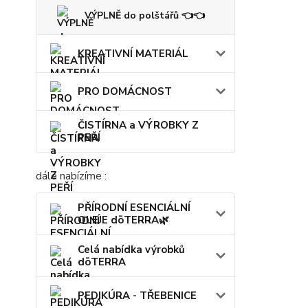
VÝPLNĚ do polštářů 👈👈
KREATIVNÍ MATERIÁL
PRO DOMÁCNOST
ČISTÍRNA a VÝROBKY Z
PEŘÍ
dále nabízíme :
PŘÍRODNÍ ESENCIÁLNÍ
OLEJE dōTERRA🌿
Celá nabídka výrobků
dōTERRA
PEDIKÚRA - TŘEBENICE