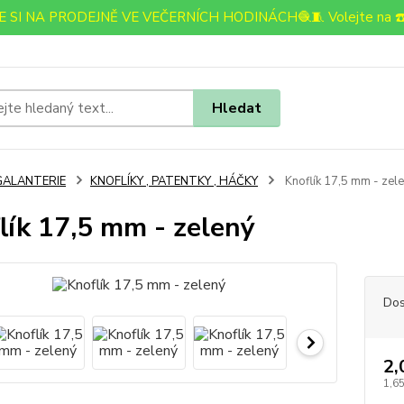
 SI NA PRODEJNĚ VE VEČERNÍCH HODINÁCH🧶🧵 Volejte na ☎️
Hledat
GALANTERIE
KNOFLÍKY , PATENTKY , HÁČKY
Knoflík 17,5 mm - zel
lík 17,5 mm - zelený
Dos
2,
1,65