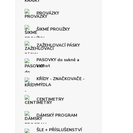
PROVÁZKY
ŠIKMÉ PROUŽKY
ZAŽEHLOVACÍ PÁSKY
PASOVKY do sukně a
kalhot
KŘÍDY - ZNAČKOVAČE -
MÝDLA
CENTIMETRY
DÁMSKÝ PROGRAM
ŠLE + PŘÍSLUŠENSTVÍ