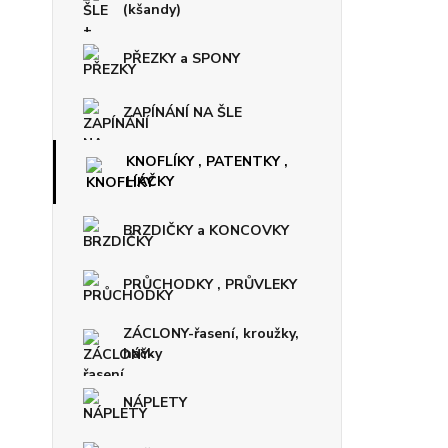
(kšandy)
PŘEZKY a SPONY
ZAPÍNÁNÍ NA ŠLE
KNOFLÍKY , PATENTKY ,
HÁČKY
BRZDIČKY a KONCOVKY
PRŮCHODKY , PRŮVLEKY
ZÁCLONY-řasení, kroužky,
háčky
NÁPLETY