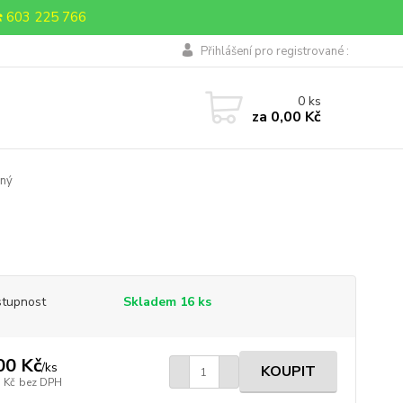
 603 225 766
Přihlášení pro registrované :
0
ks
za
0,00 Kč
ený
tupnost
Skladem 16 ks
00 Kč
/
ks
KOUPIT
 Kč
bez DPH