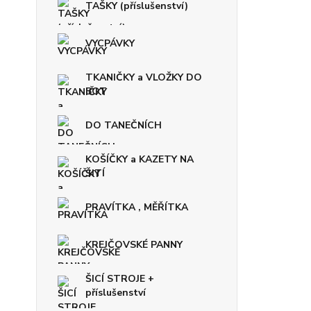
TAŠKY (příslušenství)
VYCPÁVKY
TKANIČKY a VLOŽKY DO
BOT
DO TANEČNÍCH
KOŠÍČKY a KAZETY NA
ŠITÍ
PRAVÍTKA , MĚŘÍTKA
KREJČOVSKÉ PANNY
ŠICÍ STROJE +
příslušenství