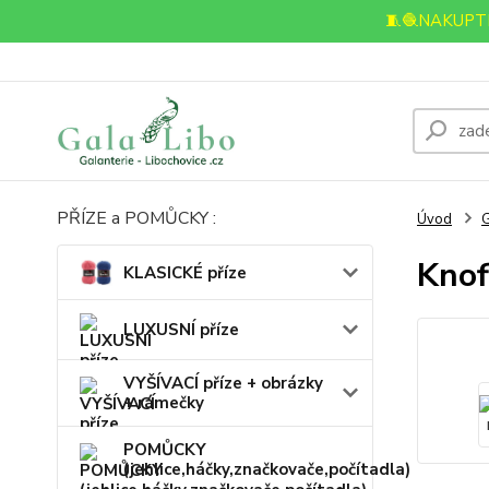
🧵🧶NAKUPTE
PŘÍZE a POMŮCKY :
Úvod
Knof
KLASICKÉ příze
LUXUSNÍ příze
VYŠÍVACÍ příze + obrázky
+ rámečky
POMŮCKY
(jehlice,háčky,značkovače,počítadla)