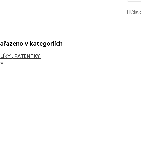
Hlídat 
zařazeno v kategoriích
LÍKY , PATENTKY ,
KY