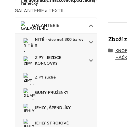
GALANTERIE a TEXTIL :
GALANTERIE
Zboží 
NITĚ - více než 300 barev
!!
KNOF
HÁČ
ZIPY , JEZDCE ,
KONCOVKY
ZIPY suché
GUMY-PRUŽENKY
JEHLY , ŠPENDLÍKY
JEHLY STROJOVÉ