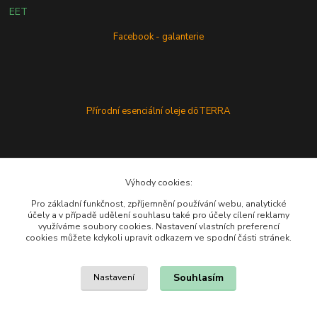
EET
Facebook - galanterie
Přírodní esenciální oleje dōTERRA
Výhody cookies:
Pro základní funkčnost, zpříjemnění používání webu, analytické
účely a v případě udělení souhlasu také pro účely cílení reklamy
využíváme soubory cookies. Nastavení vlastních preferencí
cookies můžete kdykoli upravit odkazem ve spodní části stránek.
Souhlasím
Nastavení