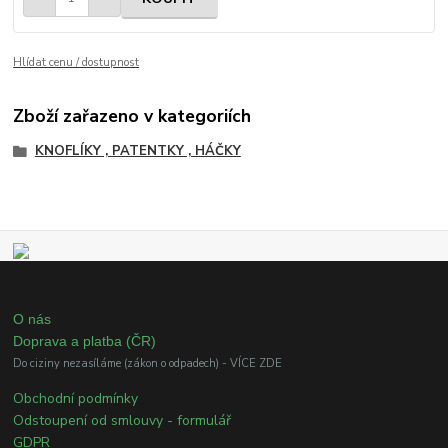
Hlídat cenu / dostupnost
Zboží zařazeno v kategoriích
KNOFLÍKY , PATENTKY , HÁČKY
O nás
Doprava a platba (ČR)
Do ciziny nezasíláme (zákon o odpadech) - VÍCE ZDE
Obchodní podmínky
Odstoupení od smlouvy - formulář
GDPR