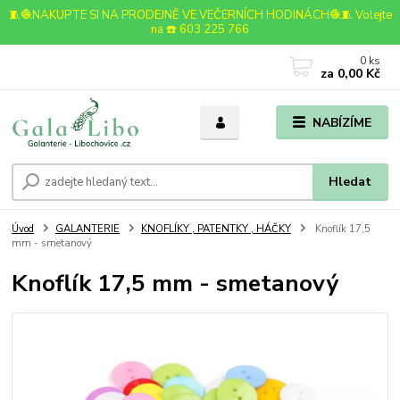
🧵🧶NAKUPTE SI NA PRODEJNĚ VE VEČERNÍCH HODINÁCH🧶🧵 Volejte
na ☎️ 603 225 766
0
ks
za
0,00 Kč
NABÍZÍME
Hledat
Úvod
GALANTERIE
KNOFLÍKY , PATENTKY , HÁČKY
Knoflík 17,5
mm - smetanový
Knoflík 17,5 mm - smetanový