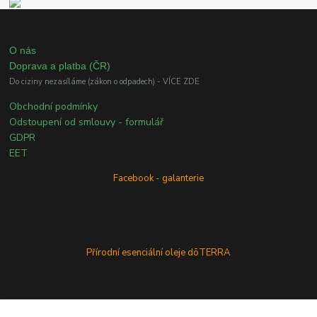
O nás
Doprava a platba (ČR)
Do ciziny nezasíláme (zákon o odpadech) - VÍCE ZDE
Obchodní podmínky
Odstoupení od smlouvy - formulář
GDPR
EET
Facebook - galanterie
Přírodní esenciální oleje dōTERRA