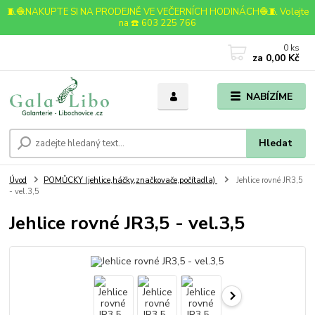
🧵🧶NAKUPTE SI NA PRODEJNĚ VE VEČERNÍCH HODINÁCH🧶🧵 Volejte
na ☎️ 603 225 766
0
ks
za
0,00 Kč
NABÍZÍME
Hledat
Úvod
POMŮCKY (jehlice,háčky,značkovače,počítadla)
Jehlice rovné JR3,5
- vel.3,5
Jehlice rovné JR3,5 - vel.3,5