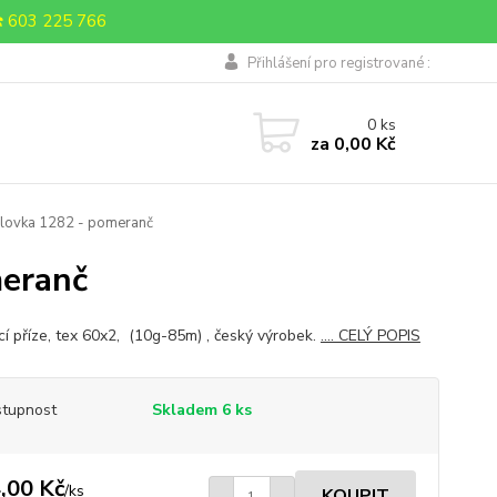
 603 225 766
Přihlášení pro registrované :
0
ks
za
0,00 Kč
rlovka 1282 - pomeranč
meranč
cí příze, tex 60x2, (10g-85m) , český výrobek.
.... CELÝ POPIS
tupnost
Skladem 6 ks
,00 Kč
/
ks
KOUPIT