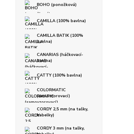
BOHO (ponožková)
CAMILLA (100% bavlna)
CAMILLA BATIK (100%
bavlna)
CANARIAS (háčkovací-
bavlna)
CATTY (100% bavlna)
COLORMATIC
(samovzorovací)
CORDY 2,5 mm (na tašky,
kabelky)
CORDY 3 mm (na tašky,