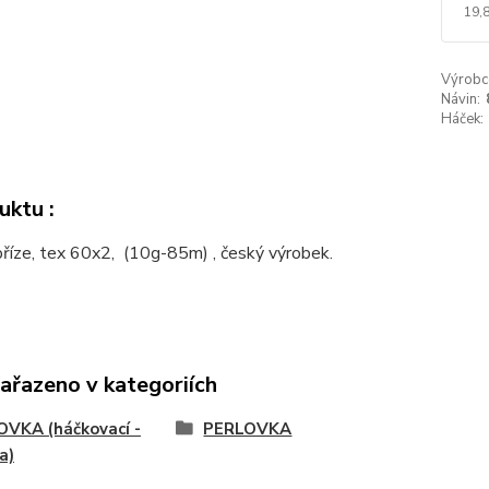
19,
Výrobc
Návin:
Háček:
uktu :
příze, tex 60x2, (10g-85m) , český výrobek.
zařazeno v kategoriích
VKA (háčkovací -
PERLOVKA
a)