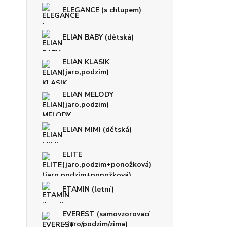
ELEGANCE (s chlupem)
ELIAN BABY (dětská)
ELIAN KLASIK
(jaro,podzim)
ELIAN MELODY
(jaro,podzim)
ELIAN MIMI (dětská)
ELITE
(jaro,podzim+ponožková)
ETAMIN (letní)
EVEREST (samovzorovací
- jaro/podzim/zima)