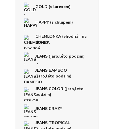
GOLD (s lurexem)
HAPPY (s chlupem)
CHEMLONKA (vhodná i na
dredy)
JEANS (jaro,léto podzim)
JEANS BAMBOO
(jaro,léto,podzim)
JEANS COLOR (jaro,léto
podzim)
JEANS CRAZY
JEANS TROPICAL
(jaro,léto,podzim)