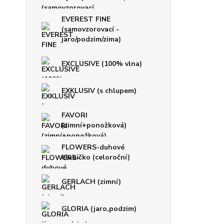
EVEREST FINE
(samovzorovací -
jaro/podzim/zima)
EXCLUSIVE (100% vlna)
EXKLUSIV (s chlupem)
FAVORI
(zimní+ponožková)
FLOWERS-duhové
klubíčko (celoroční)
GERLACH (zimní)
GLORIA (jaro,podzim)