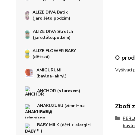
ALIZE DIVA Batik
(jaro,léto,podzim)
ALIZE DIVA Stretch
(jaro,léto,podzim)
ALIZE FLOWER BABY
O prod
(dětská)
Vyšívací 
AMIGURUMI
(bavlna+akryl)
ANCHOR (s lurexem)
Zboží 
ANAKUZUSU (zimní+na
hračky)
PERLO
BABY MILK (děti + alergici
bavln
!! )