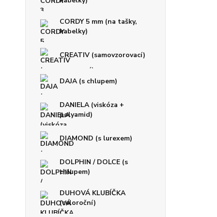
kabelky)
CORDY 5 mm (na tašky,
kabelky)
CREATIV (samovzorovací)
DAJA (s chlupem)
DANIELA (viskóza +
polyamid)
DIAMOND (s lurexem)
DOLPHIN / DOLCE (s
chlupem)
DUHOVÁ KLUBÍČKA
(celoroční)