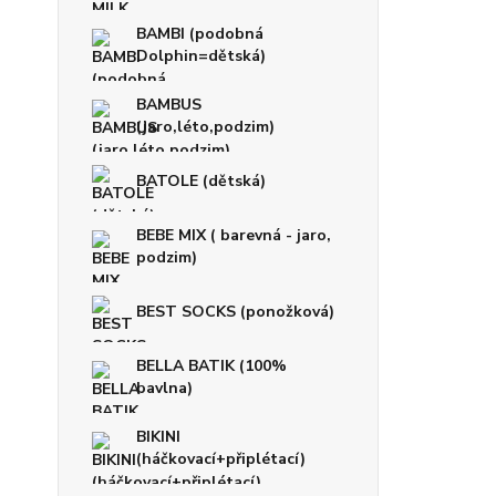
BAMBI (podobná
Dolphin=dětská)
BAMBUS
(jaro,léto,podzim)
BATOLE (dětská)
BEBE MIX ( barevná - jaro,
podzim)
BEST SOCKS (ponožková)
BELLA BATIK (100%
bavlna)
BIKINI
(háčkovací+připlétací)