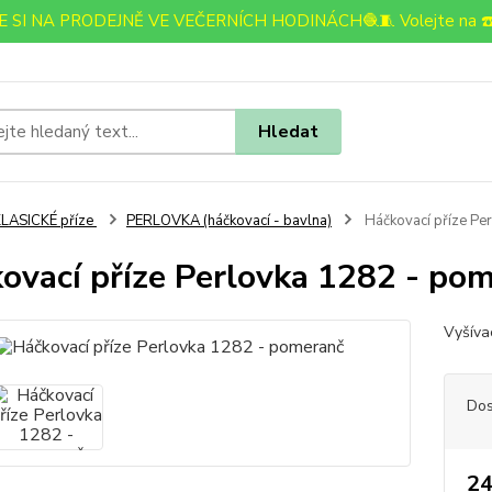
 SI NA PRODEJNĚ VE VEČERNÍCH HODINÁCH🧶🧵 Volejte na ☎️
Hledat
LASICKÉ příze
PERLOVKA (háčkovací - bavlna)
Háčkovací příze Pe
ovací příze Perlovka 1282 - po
Vyšíva
Dos
24