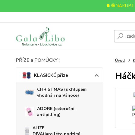
🧵🧶NAKUPTE
PŘÍZE a POMŮCKY :
Úvod
K
Háčk
KLASICKÉ příze
CHRISTMAS (s chlupem
vhodná i na Vánoce)
ADORE (celoroční,
antipilling)
ALIZE
DIVA(jaro,léto,podzim)