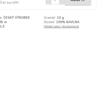
83 Kč
bez DPH
e:
ČESKÝ VÝROBEK
Gramáž:
10 g
85 m
Složení:
100% BAVLNA
1,5
Hlídat cenu / dostupnost