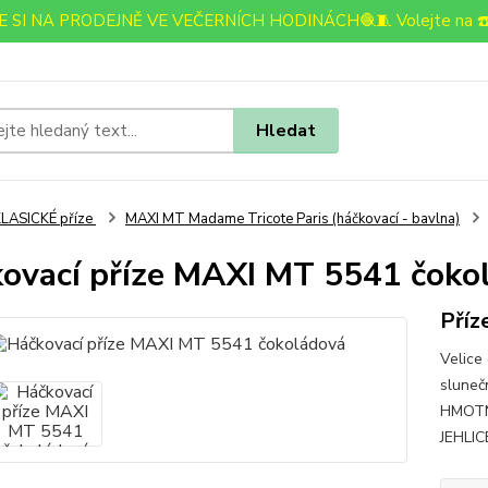
 SI NA PRODEJNĚ VE VEČERNÍCH HODINÁCH🧶🧵 Volejte na ☎️
Hledat
LASICKÉ příze
MAXI MT Madame Tricote Paris (háčkovací - bavlna)
ovací příze MAXI MT 5541 čoko
Příz
Velice 
slunečn
HMOTN
JEHLICE