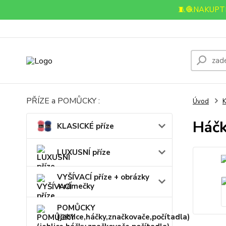
🧵🧶NAKUPTE
PŘÍZE a POMŮCKY :
Úvod
K
Háčk
KLASICKÉ příze
LUXUSNÍ příze
VYŠÍVACÍ příze + obrázky
+ rámečky
POMŮCKY
(jehlice,háčky,značkovače,počítadla)