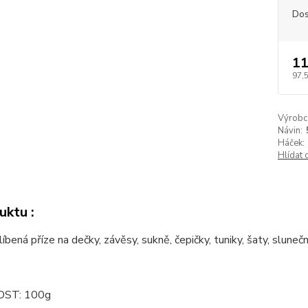
Dos
11
97,
Výrobc
Návin:
Háček:
Hlídat 
uktu :
íbená příze na dečky, závěsy, sukně, čepičky, tuniky, šaty, sluneční
ST: 100g