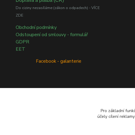
Doprava a platba (ČR)
Do ciziny nezasíláme (zákon o odpadech) - VÍCE
ZDE
Obchodní podmínky
Odstoupení od smlouvy - formulář
GDPR
EET
Facebook - galanterie
Přírodní esenciální oleje dōTERRA
Pro základní funk
účely cílení reklam