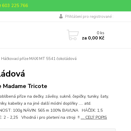
 603 225 766
Přihlášení pro registrované :
0
ks
za
0,00 Kč
Háčkovací příze MAXI MT 5541 čokoládová
ládová
e Madame Tricote
oblíbená příze na dečky, závěsy, sukně, čepičky, tuniky, šaty,
íky, kabelky a na jiné další módní doplňky ..... atd.
OST: 100g NÁVIN: 565 m 100% BAVLNA HÁČEK: 1,5
: 2 - 2,25 Vhodná i pro pletení na stroji !!
.... CELÝ POPIS