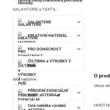
GALANTERIE a TEXTIL :
GALANTERIE
KREATIVNÍ MATERIÁL
PRO DOMÁCNOST
ČISTÍRNA a VÝROBKY Z
PEŘÍ
O prod
dále nabízíme :
Velice obl
PŘÍRODNÍ ESENCIÁLNÍ
OLEJE dōTERRA🌿
HMOTNO
Celá nabídka výrobků