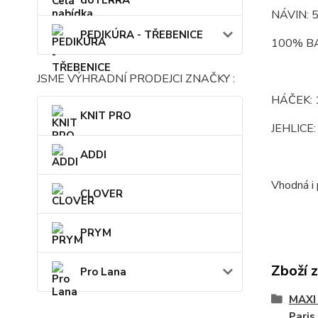
dōTERRA
NÁVIN: 
PEDIKÚRA - TŘEBENICE
100% B
JSME VÝHRADNÍ PRODEJCI ZNAČKY :
HÁČEK: 
KNIT PRO
JEHLICE: 
ADDI
Vhodná i p
CLOVER
PRYM
Zboží 
Pro Lana
MAXI
Paris