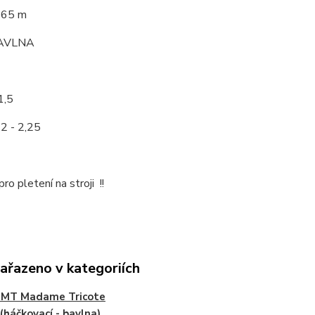
565 m
AVLNA
1,5
2 - 2,25
ro pletení na stroji !!
zařazeno v kategoriích
 MT Madame Tricote
 (háčkovací - bavlna)