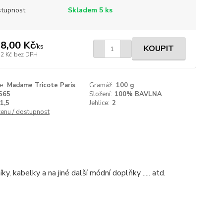
tupnost
Skladem 5 ks
8,00 Kč
/
ks
KOUPIT
52 Kč
bez DPH
e:
Madame Tricote Paris
Gramáž:
100 g
565
Složení:
100% BAVLNA
1,5
Jehlice:
2
cenu / dostupnost
ky, kabelky a na jiné další módní doplňky ..... atd.