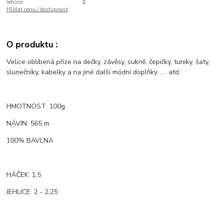
Jehlice:
2
Hlídat cenu / dostupnost
O produktu :
Velice oblíbená příze na dečky, závěsy, sukně, čepičky, tuniky, šaty,
slunečníky, kabelky a na jiné další módní doplňky ..... atd.
HMOTNOST: 100g
NÁVIN: 565 m
100% BAVLNA
HÁČEK: 1,5
JEHLICE: 2 - 2,25