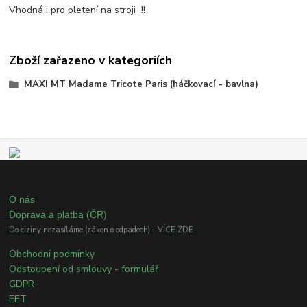
Vhodná i pro pletení na stroji !!
Zboží zařazeno v kategoriích
MAXI MT Madame Tricote Paris (háčkovací - bavlna)
O nás
Doprava a platba (ČR)
Do ciziny nezasíláme (zákon o odpadech) - VÍCE ZDE
Obchodní podmínky
Odstoupení od smlouvy - formulář
GDPR
EET