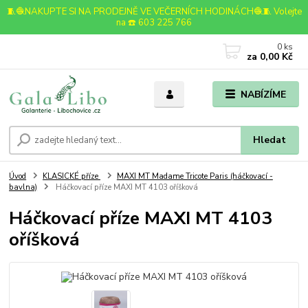
🧵🧶NAKUPTE SI NA PRODEJNĚ VE VEČERNÍCH HODINÁCH🧶🧵 Volejte
na ☎️ 603 225 766
0
ks
za
0,00 Kč
NABÍZÍME
Hledat
Úvod
KLASICKÉ příze
MAXI MT Madame Tricote Paris (háčkovací -
bavlna)
Háčkovací příze MAXI MT 4103 oříšková
Háčkovací příze MAXI MT 4103
oříšková