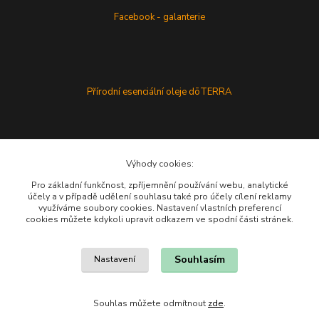
Facebook - galanterie
Přírodní esenciální oleje dōTERRA
Výhody cookies:
Pro základní funkčnost, zpříjemnění používání webu, analytické
účely a v případě udělení souhlasu také pro účely cílení reklamy
využíváme soubory cookies. Nastavení vlastních preferencí
cookies můžete kdykoli upravit odkazem ve spodní části stránek.
Souhlasím
Nastavení
Souhlas můžete odmítnout
zde
.
Vytvořeno na
Eshop-rychle.cz