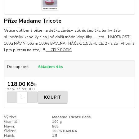
Příze Madame Tricote
Velice oblíbená příze na dečky, závěsy, sukně, čepičky, tuniky, šaty,
slunečníky, kabelky a na jiné další módní doplňky ..... atd. HMOTNOST:
100g NÁVIN: 565 m 100% BAVLNA HÁČEK: 1,5 JEHLICE: 2 - 2,25 Vhodná
i pro pletení na stroji !!
.... CELÝ POPIS
Dostupnost
Skladem 4 ks
118,00 Kč
/
ks
97,52 Kč
bez DPH
KOUPIT
Výrobce:
Madame Tricote Paris
Gramáž:
100 g
Návin:
565
Složení:
100% BAVLNA
Háček:
1,5