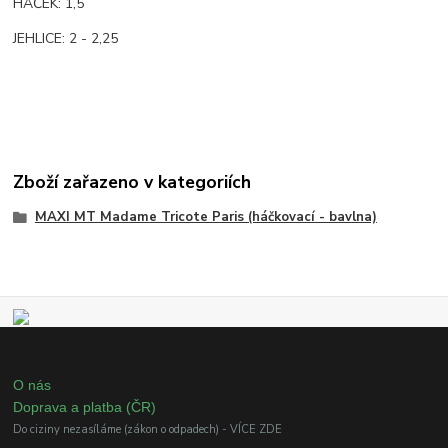
HÁČEK: 1,5
JEHLICE: 2 - 2,25
Zboží zařazeno v kategoriích
MAXI MT Madame Tricote Paris (háčkovací - bavlna)
O nás
Doprava a platba (ČR)
Do ciziny nezasíláme (zákon o odpadech) - VÍCE ZDE