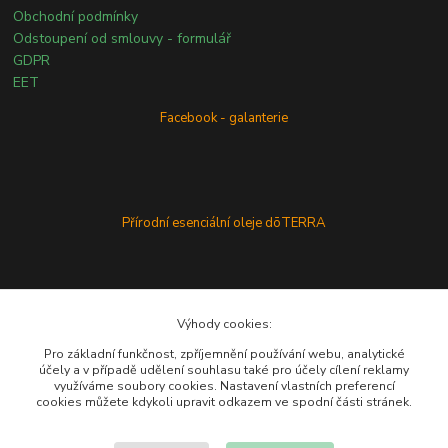
Obchodní podmínky
Odstoupení od smlouvy - formulář
GDPR
EET
Facebook - galanterie
Přírodní esenciální oleje dōTERRA
Výhody cookies:
Pro základní funkčnost, zpříjemnění používání webu, analytické
účely a v případě udělení souhlasu také pro účely cílení reklamy
využíváme soubory cookies. Nastavení vlastních preferencí
cookies můžete kdykoli upravit odkazem ve spodní části stránek.