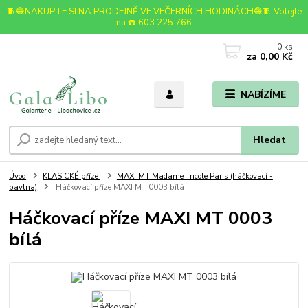
🧵🧶NAKUPTE SI NA PRODEJNĚ VE VEČERNÍCH HODINÁCH🧶🧵 Volejte
na ☎️ 603 225 766
0
ks
za
0,00 Kč
NABÍZÍME
Hledat
Úvod
KLASICKÉ příze
MAXI MT Madame Tricote Paris (háčkovací -
bavlna)
Háčkovací příze MAXI MT 0003 bílá
Háčkovací příze MAXI MT 0003
bílá