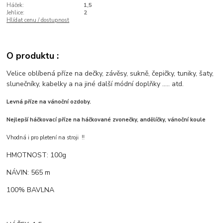
Háček:
1,5
Jehlice:
2
Hlídat cenu / dostupnost
O produktu :
Velice oblíbená příze na dečky, závěsy, sukně, čepičky, tuniky, šaty,
slunečníky, kabelky a na jiné další módní doplňky ..... atd.
Levná příze na vánoční ozdoby.
Nejlepší háčkovací příze na háčkované zvonečky, andělíčky, vánoční koule
Vhodná i pro pletení na stroji !!
HMOTNOST: 100g
NÁVIN: 565 m
100% BAVLNA