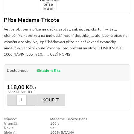
Příze Madame Tricote
Velice oblíbená příze na dečky, závěsy, sukně, čepičky, tuniky, šaty,
slunečníky, kabelky a na jiné další módní doplňky ..... atd. Levná příze na
vánoční ozdoby. Nejlepší háčkovací příze na háčkované zvonečky,
andělíčky, vánoční koule Vhodná i pro pletení na stroji !! HMOTNOST:
100g NÁVIN: 565 m 10...
.... CELÝ POPIS
Dostupnost
Skladem 5 ks
118,00 Kč
/
ks
97,52 Kč
bez DPH
KOUPIT
Výrobce:
Madame Tricote Paris
Gramáž:
100 g
Návin:
565
Složení:
100% BAVLNA