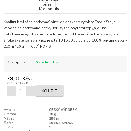
Kvalitní bavlněná háčkovací příze od českého výrobce.Tato příze je
vhodná na háčkované dečky,ubrusy,záclony,letní topy,ale i na
paličkované výrobky,proto je to velice oblíbená příze,která se vyrábí
široké škále barev a v různé síle 10,15,30,50,60 a 80. 100% bavlna délka -
250 m / 20 g
.... CELÝ POPIS
Dostupnost
Skladem 1 ks
28,00 Kč
/
ks
23,14 Kč
bez DPH
KOUPIT
Výrobce:
ČESKÝ VÝROBEK
Gramáž:
20 g
Návin:
250 m
Složení:
100% BAVLNA
Háček:
1