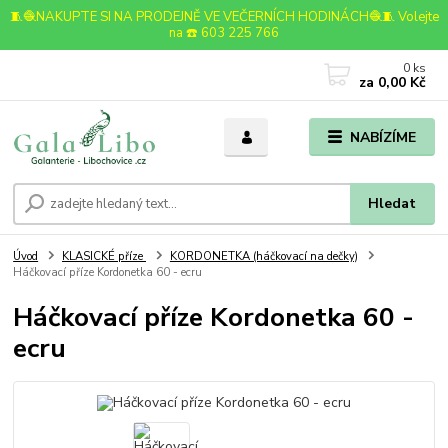
🧵🧶NAKUPTE SI NA PRODEJNĚ VE VEČERNÍCH HODINÁCH🧶🧵 Volejte
na ☎️ 603 225 766
0
ks
za
0,00 Kč
NABÍZÍME
Hledat
Úvod
KLASICKÉ příze
KORDONETKA (háčkovací na dečky)
Háčkovací příze Kordonetka 60 - ecru
Háčkovací příze Kordonetka 60 -
ecru