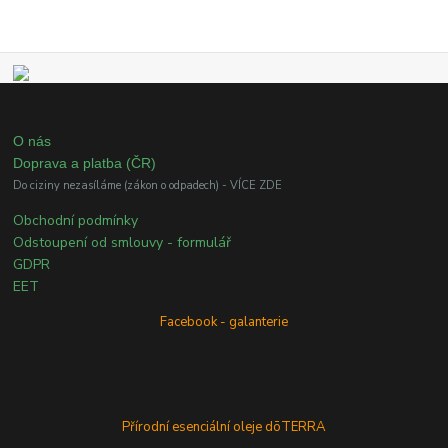
O nás
Doprava a platba (ČR)
Do ciziny nezasíláme (zákon o odpadech) - VÍCE ZDE
Obchodní podmínky
Odstoupení od smlouvy - formulář
GDPR
EET
Facebook - galanterie
Přírodní esenciální oleje dōTERRA