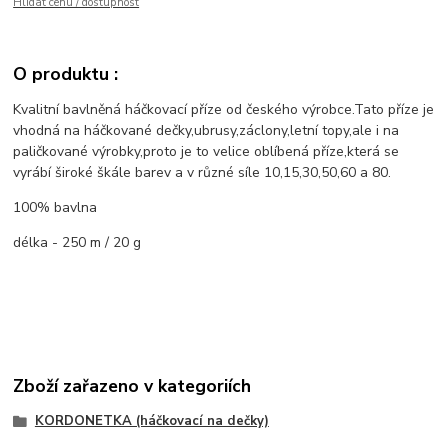
Hlídat cenu / dostupnost
O produktu :
Kvalitní bavlněná háčkovací příze od českého výrobce.Tato příze je
vhodná na háčkované dečky,ubrusy,záclony,letní topy,ale i na
paličkované výrobky,proto je to velice oblíbená příze,která se
vyrábí široké škále barev a v různé síle 10,15,30,50,60 a 80.
100% bavlna
délka - 250 m / 20 g
Zboží zařazeno v kategoriích
KORDONETKA (háčkovací na dečky)