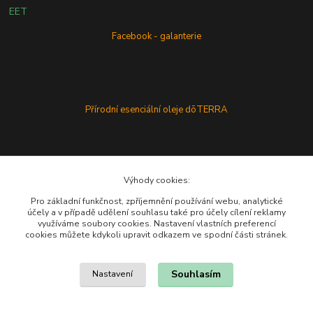
EET
Facebook - galanterie
Přírodní esenciální oleje dōTERRA
Výhody cookies:
Pro základní funkčnost, zpříjemnění používání webu, analytické
účely a v případě udělení souhlasu také pro účely cílení reklamy
využíváme soubory cookies. Nastavení vlastních preferencí
cookies můžete kdykoli upravit odkazem ve spodní části stránek.
Souhlasím
Nastavení