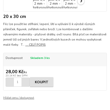
20 x 30 cm
Filc lze použít ke stříhání, lepení, šítí a vyšívání či k výrobě různých
přáníček, figurek, zvířátek nebo broží. Lze kombinovat s dalšími
výtvarnými materiály - plyšové drátky, ovčí rouno. Bílá plsť se materiálově
jemně liší od jiných barev. V jednotlivých kusech se mohou vyskytovat
malé fleky. T...
.... CELÝ POPIS
Dostupnost
Skladem 3 ks
28,00 Kč
/
ks
23,14 Kč
bez DPH
KOUPIT
Hlídat cenu / dostupnost