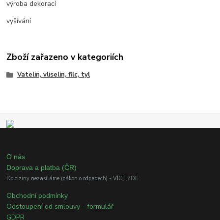
výroba dekorací
vyšívání
Zboží zařazeno v kategoriích
Vatelin, vliselin, filc, tyl
O nás
Doprava a platba (ČR)
Do ciziny nezasíláme (zákon o odpadech) - VÍCE ZDE
Obchodní podmínky
Odstoupení od smlouvy - formulář
GDPR