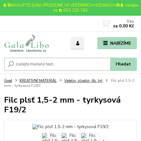
🧵🧶NAKUPTE SI NA PRODEJNĚ VE VEČERNÍCH HODINÁCH🧶🧵 Volejte
na ☎️ 603 225 766
0
ks
za
0,00 Kč
NABÍZÍME
Hledat
Úvod
KREATIVNÍ MATERIÁL
Vatelin, vliselin, filc, tyl
Filc plsť 1,5-2
mm - tyrkysová F19/2
Filc plsť 1,5-2 mm - tyrkysová
F19/2