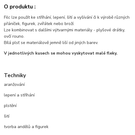
O produktu :
Filc lze použít ke stříhání, lepení, šítí a vyšívání či k výrobě různých
přáníček, figurek, zvířátek nebo broží.
Lze kombinovat s dalšími výtvarnými materiály - plyšové drátky,
ovčí rouno.
Bílá plsť se materiálově jemně liší od jiných barev.
V jednotlivých kusech se mohou vyskytovat malé fleky.
Techniky
aranžování
lepení a stříhání
plstění
šití
tvorba andělů a figurek