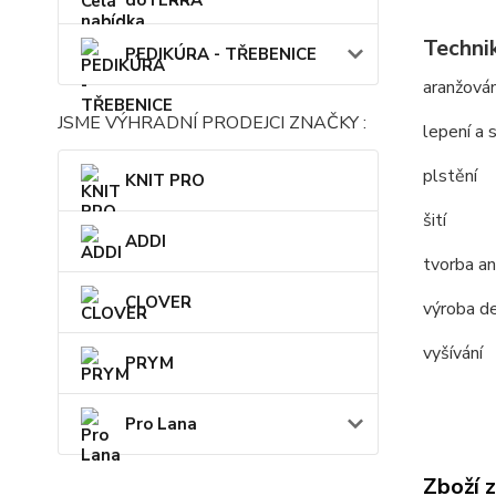
dōTERRA
Techni
PEDIKÚRA - TŘEBENICE
aranžován
JSME VÝHRADNÍ PRODEJCI ZNAČKY :
lepení a s
plstění
KNIT PRO
šití
ADDI
tvorba an
CLOVER
výroba de
vyšívání
PRYM
Pro Lana
Zboží 