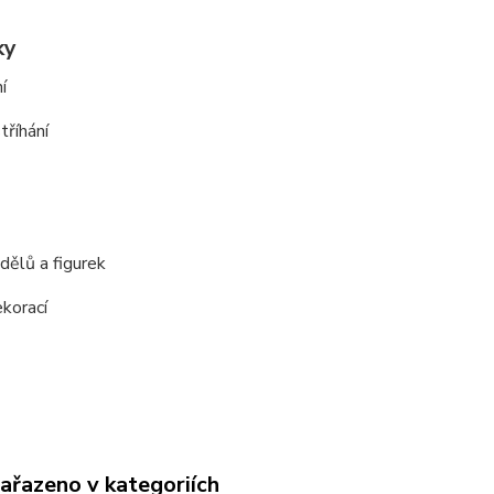
ky
í
tříhání
dělů a figurek
korací
zařazeno v kategoriích