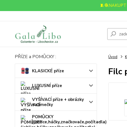
🧵🧶NAKUPTE
PŘÍZE a POMŮCKY :
Úvod
Filc
KLASICKÉ příze
LUXUSNÍ příze
VYŠÍVACÍ příze + obrázky
+ rámečky
POMŮCKY
(jehlice,háčky,značkovače,počítadla)