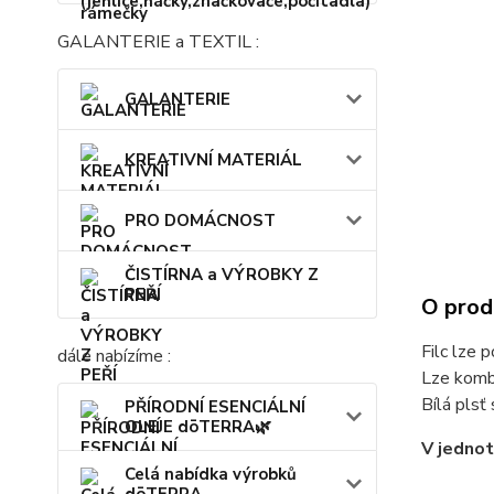
GALANTERIE a TEXTIL :
GALANTERIE
KREATIVNÍ MATERIÁL
PRO DOMÁCNOST
ČISTÍRNA a VÝROBKY Z
PEŘÍ
O prod
Filc lze p
dále nabízíme :
Lze kombi
Bílá plsť
PŘÍRODNÍ ESENCIÁLNÍ
OLEJE dōTERRA🌿
V jednot
Celá nabídka výrobků