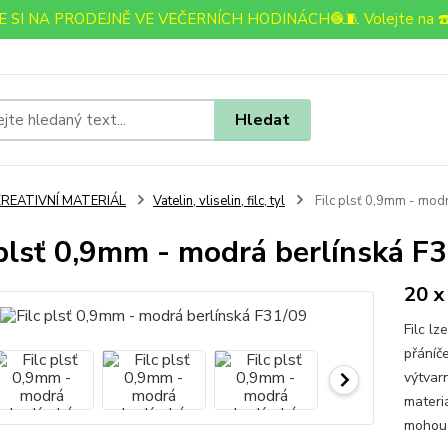
 SI NA PRODEJNĚ VE VEČERNÍCH HODINÁCH🧶🧵 Volejte na ☎️
Hledat
KREATIVNÍ MATERIÁL
Vatelin, vliselin, filc, tyl
Filc plsť 0,9mm - mod
 plsť 0,9mm - modrá berlínská F
20 x
Filc lz
přáníče
výtvarn
materiá
mohou 