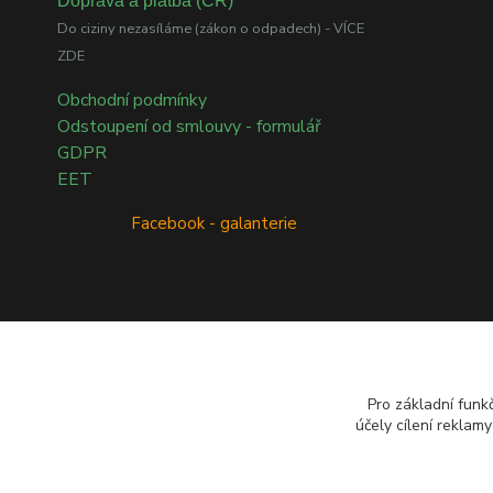
Doprava a platba (ČR)
Do ciziny nezasíláme (zákon o odpadech) - VÍCE
ZDE
Obchodní podmínky
Odstoupení od smlouvy - formulář
GDPR
EET
Facebook - galanterie
Přírodní esenciální oleje dōTERRA
Pro základní funk
účely cílení reklam