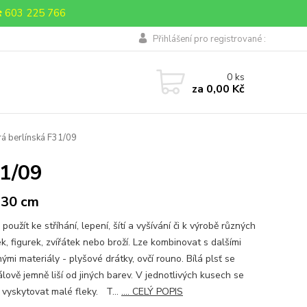
 603 225 766
Přihlášení pro registrované :
0
ks
za
0,00 Kč
rá berlínská F31/09
31/09
 30 cm
e použít ke stříhání, lepení, šítí a vyšívání či k výrobě různých
k, figurek, zvířátek nebo broží. Lze kombinovat s dalšími
ými materiály - plyšové drátky, ovčí rouno. Bílá plsť se
lově jemně liší od jiných barev. V jednotlivých kusech se
vyskytovat malé fleky. T...
.... CELÝ POPIS