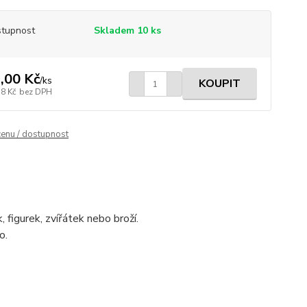
tupnost
Skladem 10 ks
,00 Kč
/
ks
KOUPIT
18 Kč
bez DPH
cenu / dostupnost
ek, figurek, zvířátek nebo broží.
no.