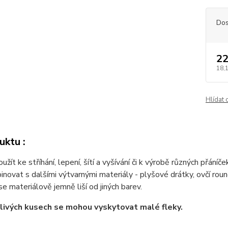
Dos
22
18,
Hlídat 
uktu :
oužít ke stříhání, lepení, šítí a vyšívání či k výrobě různých přáníč
novat s dalšími výtvarnými materiály - plyšové drátky, ovčí rou
 se materiálově jemně liší od jiných barev.
livých kusech se mohou vyskytovat malé fleky.