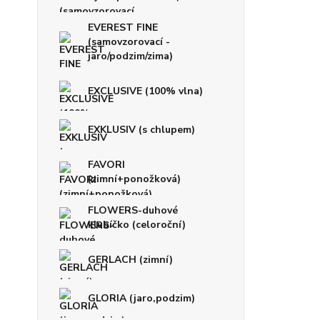
EVEREST FINE
(samovzorovací -
jaro/podzim/zima)
EXCLUSIVE (100% vlna)
EXKLUSIV (s chlupem)
FAVORI
(zimní+ponožková)
FLOWERS-duhové
klubíčko (celoroční)
GERLACH (zimní)
GLORIA (jaro,podzim)