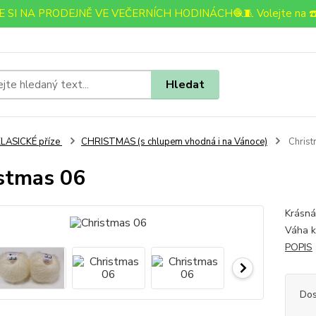
 SI NA PRODEJNĚ VE VEČERNÍCH HODINÁCH🧶🧵 Volejte na ☎️
Hledat
LASICKÉ příze
CHRISTMAS (s chlupem vhodná i na Vánoce)
Christ
stmas 06
Krásná
Váha k
POPIS
Dos