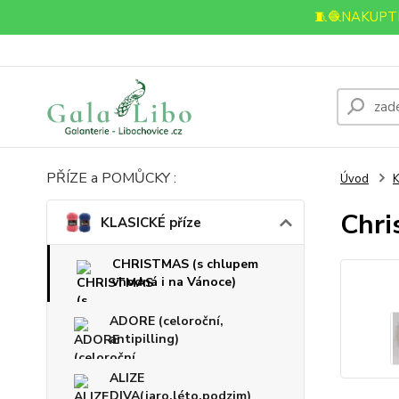
🧵🧶NAKUPTE
PŘÍZE a POMŮCKY :
Úvod
K
Chri
KLASICKÉ příze
CHRISTMAS (s chlupem
vhodná i na Vánoce)
ADORE (celoroční,
antipilling)
ALIZE
DIVA(jaro,léto,podzim)