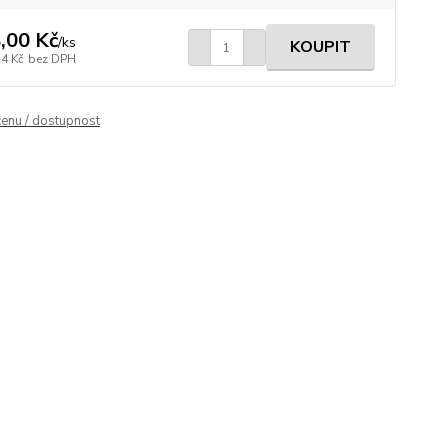
,00 Kč
/
ks
KOUPIT
14 Kč
bez DPH
cenu / dostupnost