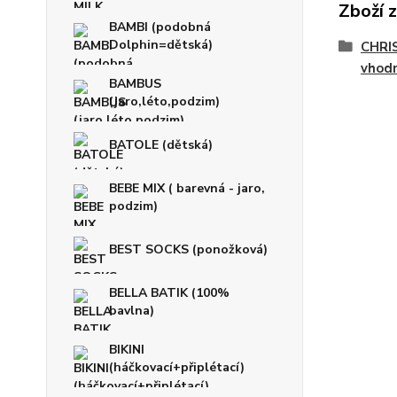
Zboží 
BAMBI (podobná
Dolphin=dětská)
CHRI
vhodn
BAMBUS
(jaro,léto,podzim)
BATOLE (dětská)
BEBE MIX ( barevná - jaro,
podzim)
BEST SOCKS (ponožková)
BELLA BATIK (100%
bavlna)
BIKINI
(háčkovací+připlétací)