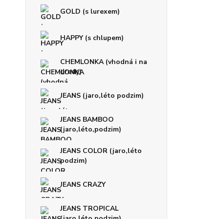
GOLD (s lurexem)
HAPPY (s chlupem)
CHEMLONKA (vhodná i na
dredy)
JEANS (jaro,léto podzim)
JEANS BAMBOO
(jaro,léto,podzim)
JEANS COLOR (jaro,léto
podzim)
JEANS CRAZY
JEANS TROPICAL
(jaro,léto,podzim)