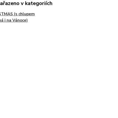
zařazeno v kategoriích
STMAS (s chlupem
á i na Vánoce)