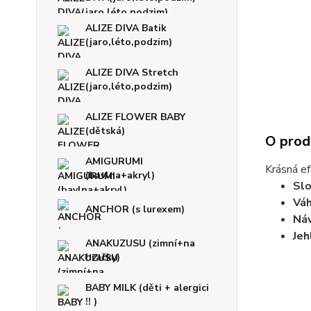
ALIZE DIVA Batik
(jaro,léto,podzim)
ALIZE DIVA Stretch
(jaro,léto,podzim)
ALIZE FLOWER BABY
(dětská)
O prod
AMIGURUMI
Krásná ef
(bavlna+akryl)
Slo
Váh
ANCHOR (s lurexem)
Náv
Jeh
ANAKUZUSU (zimní+na
hračky)
BABY MILK (děti + alergici
!! )