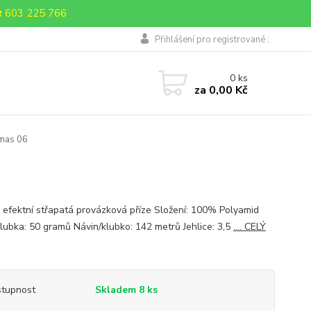
 603 225 766
Přihlášení pro registrované :
0
ks
za
0,00 Kč
mas 06
 efektní střapatá provázková příze Složení: 100% Polyamid
lubka: 50 gramů Návin/klubko: 142 metrů Jehlice: 3,5
.... CELÝ
tupnost
Skladem 8 ks