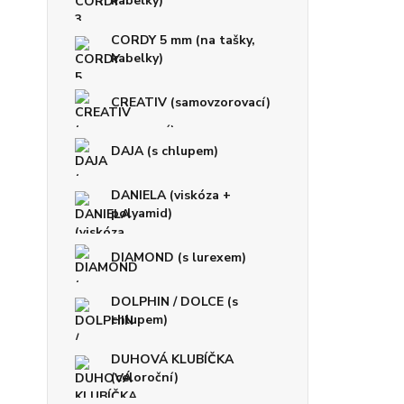
kabelky)
CORDY 5 mm (na tašky,
kabelky)
CREATIV (samovzorovací)
DAJA (s chlupem)
DANIELA (viskóza +
polyamid)
DIAMOND (s lurexem)
DOLPHIN / DOLCE (s
chlupem)
DUHOVÁ KLUBÍČKA
(celoroční)