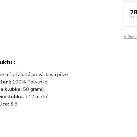
28
23,
Hlídat 
uktu :
ektní střapatá provázková příze
žení:
100% Polyamid
a klubka:
50 gramů
in/klubko:
142 metrů
lice:
3,5