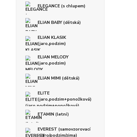
ELEGANCE (s chlupem)
ELIAN BABY (dětská)
ELIAN KLASIK
(jaro,podzim)
ELIAN MELODY
(jaro,podzim)
ELIAN MIMI (dětská)
ELITE
(jaro,podzim+ponožková)
ETAMIN (letní)
EVEREST (samovzorovací
- jaro/podzim/zima)