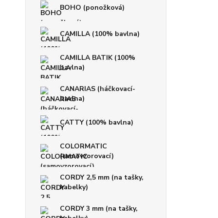
BOHO (ponožková)
CAMILLA (100% bavlna)
CAMILLA BATIK (100%
bavlna)
CANARIAS (háčkovací-
bavlna)
CATTY (100% bavlna)
COLORMATIC
(samovzorovací)
CORDY 2,5 mm (na tašky,
kabelky)
CORDY 3 mm (na tašky,