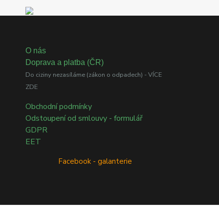
O nás
Doprava a platba (ČR)
Do ciziny nezasíláme (zákon o odpadech) - VÍCE
ZDE
Obchodní podmínky
Odstoupení od smlouvy - formulář
GDPR
EET
Facebook - galanterie