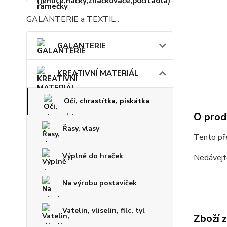
GALANTERIE a TEXTIL :
GALANTERIE
KREATIVNÍ MATERIÁL
Oči, chrastítka, pískátka
O prod
Řasy, vlasy
Tento pře
Výplně do hraček
Nedávejt
Na výrobu postaviček
Vatelin, vliselin, filc, tyl
Zboží 