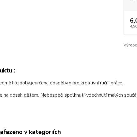
6,
4,96
Výrobc
uktu :
dmět,ozdoba,jeurčena dospělým pro kreativní ruční práce.
e na dosah dětem. Nebezpečí spolknutí-vdechnutí malých součá
zařazeno v kategoriích