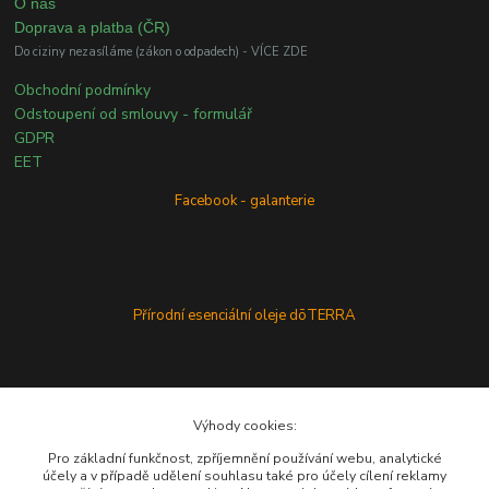
O nás
Doprava a platba (ČR)
Do ciziny nezasíláme (zákon o odpadech) - VÍCE ZDE
Obchodní podmínky
Odstoupení od smlouvy - formulář
GDPR
EET
Facebook - galanterie
Přírodní esenciální oleje dōTERRA
Výhody cookies:
Pro základní funkčnost, zpříjemnění používání webu, analytické
účely a v případě udělení souhlasu také pro účely cílení reklamy