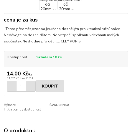
cena je za kus
Tento předmět,ozdoba,jeurčena dospělým pro kreativní ruční práce.
Nedávejte na dosah dětem. Nebezpečí spolknutí-vdechnutí malých
součástek.Nevhodné pro děti.
.... CELÝ POPIS
Dostupnost
Skladem 18 ks
14,00 Kč
/
ks
11,57 Kč
bez DPH
KOUPIT
Výrobce:
ŠVADLENKA
Hlídat cenu / dostupnost
O produktu :