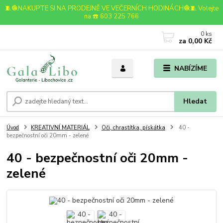
🧵🧶NAKUPTE SI NA PRODEJNĚ VE VEČERNÍCH HODINÁCH🧶🧵 Volejte
na ☎️ 603 225 766
0
ks
za
0,00 Kč
NABÍZÍME
Hledat
Úvod
KREATIVNÍ MATERIÁL
Oči, chrastítka, pískátka
40 -
bezpečnostní oči 20mm - zelené
40 - bezpečnostní oči 20mm -
zelené