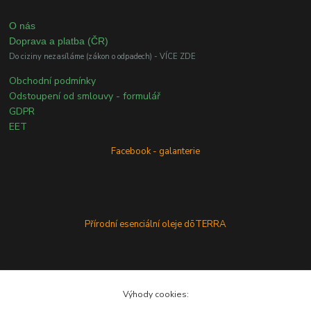
O nás
Doprava a platba (ČR)
Do ciziny nezasíláme (zákon o odpadech) - VÍCE ZDE
Obchodní podmínky
Odstoupení od smlouvy - formulář
GDPR
EET
Facebook - galanterie
Přírodní esenciální oleje dōTERRA
Výhody cookies: