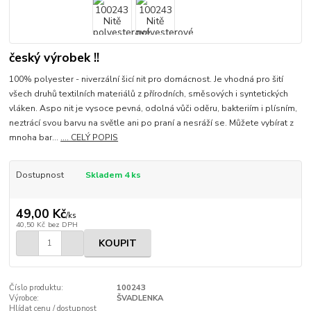
český výrobek !!
100% polyester - niverzální šicí nit pro domácnost. Je vhodná pro šití
všech druhů textilních materiálů z přírodních, směsových i syntetických
vláken. Aspo nit je vysoce pevná, odolná vůči oděru, bakteriím i plísním,
neztrácí svou barvu na světle ani po praní a nesráží se. Můžete vybírat z
mnoha bar...
.... CELÝ POPIS
Dostupnost
Skladem 4 ks
49,00 Kč
/
ks
40,50 Kč
bez DPH
KOUPIT
Číslo produktu:
100243
Výrobce:
ŠVADLENKA
Hlídat cenu / dostupnost