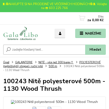
🧵🧶NAKUPTE SI NA PRODEJNĚ VE VEČERNÍCH HODINÁCH🧶🧵 Volejte
na ☎️ 603 225 766
0
ks
za
0,00 Kč
NABÍZÍME
Hledat
Úvod
GALANTERIE
NITĚ - více než 300 barev !!
POLYESTEROVÉ
(nejběžnější) strojové i ruční nitě
500 m
100243 Nitě polyesterové 500m
- 1130 Wood Thrush
100243 Nitě polyesterové 500m -
1130 Wood Thrush