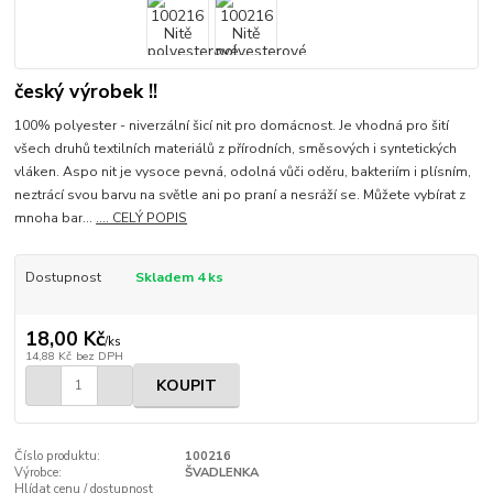
český výrobek !!
100% polyester - niverzální šicí nit pro domácnost. Je vhodná pro šití
všech druhů textilních materiálů z přírodních, směsových i syntetických
vláken. Aspo nit je vysoce pevná, odolná vůči oděru, bakteriím i plísním,
neztrácí svou barvu na světle ani po praní a nesráží se. Můžete vybírat z
mnoha bar...
.... CELÝ POPIS
Dostupnost
Skladem 4 ks
18,00 Kč
/
ks
14,88 Kč
bez DPH
KOUPIT
Číslo produktu:
100216
Výrobce:
ŠVADLENKA
Hlídat cenu / dostupnost