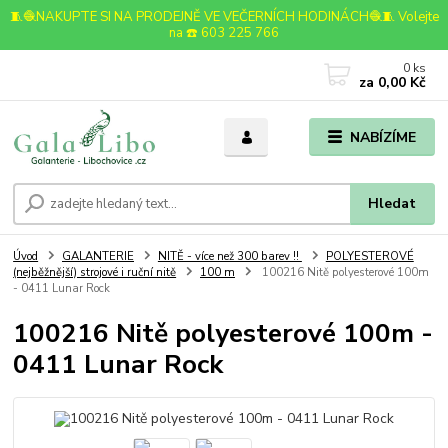
🧵🧶NAKUPTE SI NA PRODEJNĚ VE VEČERNÍCH HODINÁCH🧶🧵 Volejte
na ☎️ 603 225 766
0
ks
za
0,00 Kč
NABÍZÍME
Hledat
Úvod
GALANTERIE
NITĚ - více než 300 barev !!
POLYESTEROVÉ
(nejběžnější) strojové i ruční nitě
100 m
100216 Nitě polyesterové 100m
- 0411 Lunar Rock
100216 Nitě polyesterové 100m -
0411 Lunar Rock