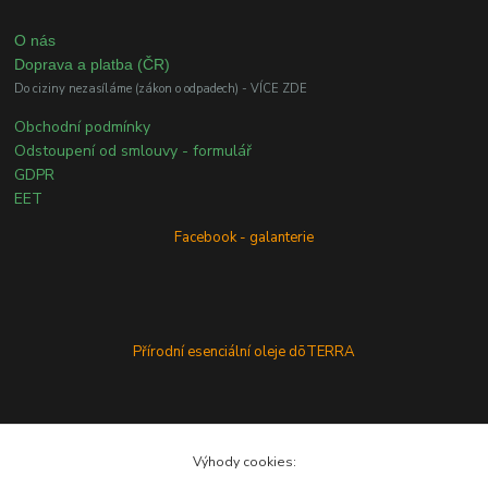
O nás
Doprava a platba (ČR)
Do ciziny nezasíláme (zákon o odpadech) - VÍCE ZDE
Obchodní podmínky
Odstoupení od smlouvy - formulář
GDPR
EET
Facebook - galanterie
Přírodní esenciální oleje dōTERRA
Výhody cookies: