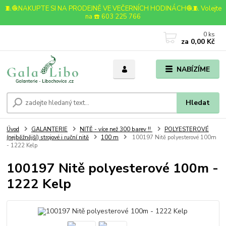
🧵🧶NAKUPTE SI NA PRODEJNĚ VE VEČERNÍCH HODINÁCH🧶🧵 Volejte
na ☎️ 603 225 766
0
ks
za
0,00 Kč
NABÍZÍME
Hledat
Úvod
GALANTERIE
NITĚ - více než 300 barev !!
POLYESTEROVÉ
(nejběžnější) strojové i ruční nitě
100 m
100197 Nitě polyesterové 100m
- 1222 Kelp
100197 Nitě polyesterové 100m -
1222 Kelp