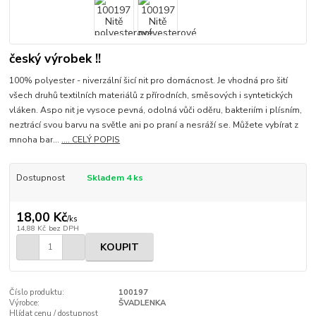
český výrobek !!
100% polyester - niverzální šicí nit pro domácnost. Je vhodná pro šití
všech druhů textilních materiálů z přírodních, směsových i syntetických
vláken. Aspo nit je vysoce pevná, odolná vůči oděru, bakteriím i plísním,
neztrácí svou barvu na světle ani po praní a nesráží se. Můžete vybírat z
mnoha bar...
.... CELÝ POPIS
Dostupnost
Skladem 4 ks
18,00 Kč
/
ks
14,88 Kč
bez DPH
KOUPIT
Číslo produktu:
100197
Výrobce:
ŠVADLENKA
Hlídat cenu / dostupnost