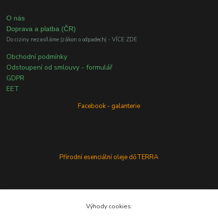
O nás
Doprava a platba (ČR)
Do ciziny nezasíláme (zákon o odpadech) - VÍCE ZDE
Obchodní podmínky
Odstoupení od smlouvy - formulář
GDPR
EET
Facebook - galanterie
Přírodní esenciální oleje dōTERRA
Výhody cookies: