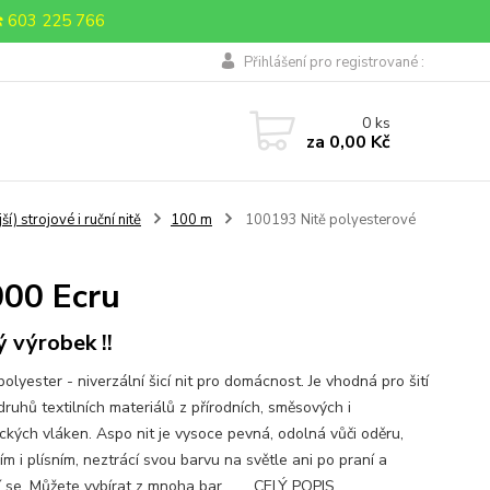
 603 225 766
Přihlášení pro registrované :
0
ks
za
0,00 Kč
 strojové i ruční nitě
100 m
100193 Nitě polyesterové
000 Ecru
ý výrobek !!
lyester - niverzální šicí nit pro domácnost. Je vhodná pro šití
druhů textilních materiálů z přírodních, směsových i
ických vláken. Aspo nit je vysoce pevná, odolná vůči oděru,
ím i plísním, neztrácí svou barvu na světle ani po praní a
í se. Můžete vybírat z mnoha bar...
.... CELÝ POPIS