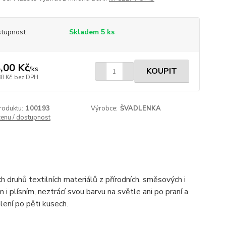
tupnost
Skladem 5 ks
,00 Kč
/
ks
KOUPIT
88 Kč
bez DPH
roduktu:
100193
Výrobce:
ŠVADLENKA
cenu / dostupnost
h druhů textilních materiálů z přírodních, směsových i
 i plísním, neztrácí svou barvu na světle ani po praní a
lení po pěti kusech.