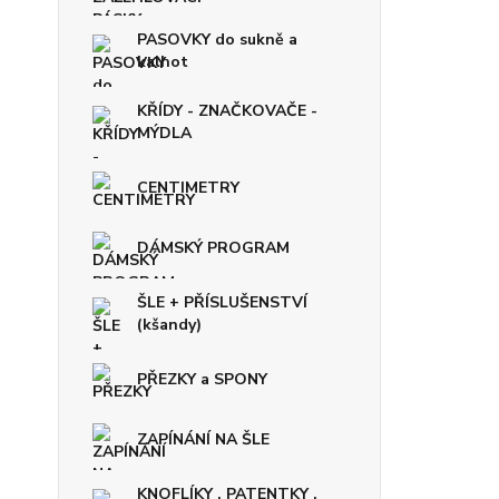
PASOVKY do sukně a
kalhot
KŘÍDY - ZNAČKOVAČE -
MÝDLA
CENTIMETRY
DÁMSKÝ PROGRAM
ŠLE + PŘÍSLUŠENSTVÍ
(kšandy)
PŘEZKY a SPONY
ZAPÍNÁNÍ NA ŠLE
KNOFLÍKY , PATENTKY ,