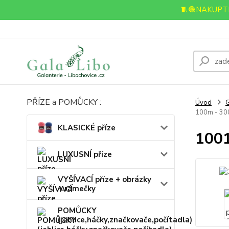
🧵🧶NAKUPTE
PŘÍZE a POMŮCKY :
Úvod
100m - 30
KLASICKÉ příze
1001
LUXUSNÍ příze
VYŠÍVACÍ příze + obrázky
+ rámečky
POMŮCKY
(jehlice,háčky,značkovače,počítadla)