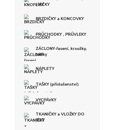
HÁČKY
BRZDIČKY a KONCOVKY
PRŮCHODKY , PRŮVLEKY
ZÁCLONY-řasení, kroužky,
háčky
NÁPLETY
TAŠKY (příslušenství)
VYCPÁVKY
TKANIČKY a VLOŽKY DO
BOT