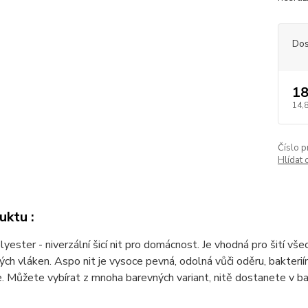
Dos
18
14,
Číslo p
Hlídat 
uktu :
ester - niverzální šicí nit pro domácnost. Je vhodná pro šití všec
ých vláken. Aspo nit je vysoce pevná, odolná vůči oděru, bakteriím
e. Můžete vybírat z mnoha barevných variant, nitě dostanete v ba