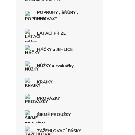
POPRUHY , ŠŇŮRY ,
PROVAZY
LÁTACÍ PŘÍZE
HÁČKY a JEHLICE
NŮŽKY a cvakačky
KRAJKY
PROVÁZKY
ŠIKMÉ PROUŽKY
ZAŽEHLOVACÍ PÁSKY