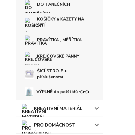
DO TANEČNÍCH
KOŠÍČKY a KAZETY NA
ŠITÍ
PRAVÍTKA , MĚŘÍTKA
KREJČOVSKÉ PANNY
ŠICÍ STROJE +
příslušenství
VÝPLNĚ do polštářů 👈👈
KREATIVNÍ MATERIÁL
PRO DOMÁCNOST