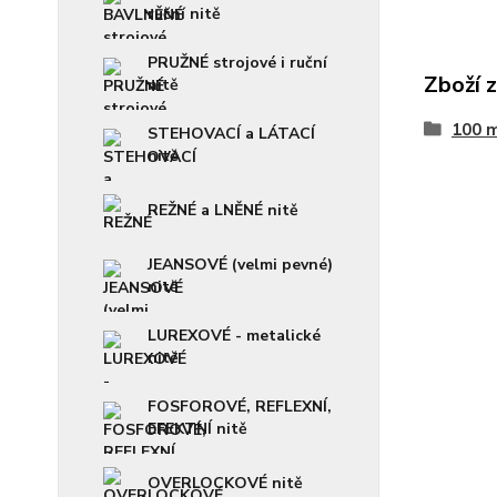
ruční nitě
PRUŽNÉ strojové i ruční
Zboží 
nitě
100 
STEHOVACÍ a LÁTACÍ
nitě
REŽNÉ a LNĚNÉ nitě
JEANSOVÉ (velmi pevné)
nitě
LUREXOVÉ - metalické
nitě
FOSFOROVÉ, REFLEXNÍ,
EFEKTNÍ nitě
OVERLOCKOVÉ nitě