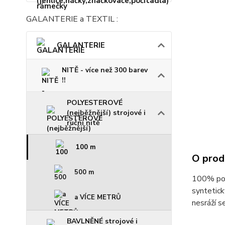
GALANTERIE a TEXTIL :
GALANTERIE
NITĚ - více než 300 barev
!!
POLYESTEROVÉ
(nejběžnější) strojové i
ruční nitě
100 m
O prod
500 m
100% poly
syntetick
a VÍCE METRŮ
nesráží s
BAVLNĚNÉ strojové i