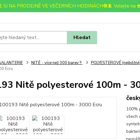
 SI NA PRODEJNĚ VE VEČERNÍCH HODINÁCH🧶🧵 Volejte na ☎️
Hledat
GALANTERIE
NITĚ - více než 300 barev !!
POLYESTEROVÉ (nejběžnější)
00 Ecru
93 Nitě polyesterové 100m - 3
česk
100% po
všech 
syntet
bakteri
nesráž