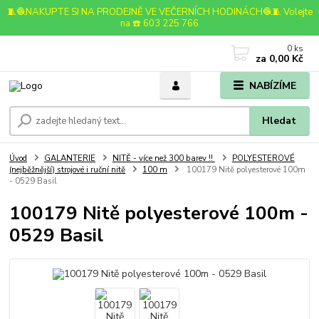
🧵🧶NAKUPTE SI NA PRODEJNĚ VE VEČERNÍCH HODINÁCH🧶🧵 Volejte
na ☎️ 603 225 766
0
ks
za
0,00 Kč
NABÍZÍME
Hledat
Úvod
GALANTERIE
NITĚ - více než 300 barev !!
POLYESTEROVÉ
(nejběžnější) strojové i ruční nitě
100 m
100179 Nitě polyesterové 100m
- 0529 Basil
100179 Nitě polyesterové 100m -
0529 Basil