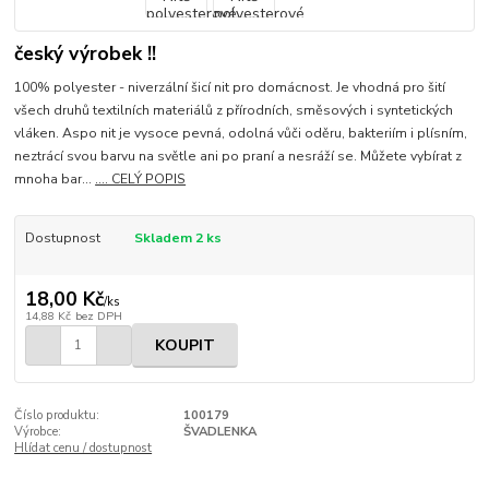
český výrobek !!
100% polyester - niverzální šicí nit pro domácnost. Je vhodná pro šití
všech druhů textilních materiálů z přírodních, směsových i syntetických
vláken. Aspo nit je vysoce pevná, odolná vůči oděru, bakteriím i plísním,
neztrácí svou barvu na světle ani po praní a nesráží se. Můžete vybírat z
mnoha bar...
.... CELÝ POPIS
Dostupnost
Skladem 2 ks
18,00 Kč
/
ks
14,88 Kč
bez DPH
KOUPIT
Číslo produktu:
100179
Výrobce:
ŠVADLENKA
Hlídat cenu / dostupnost