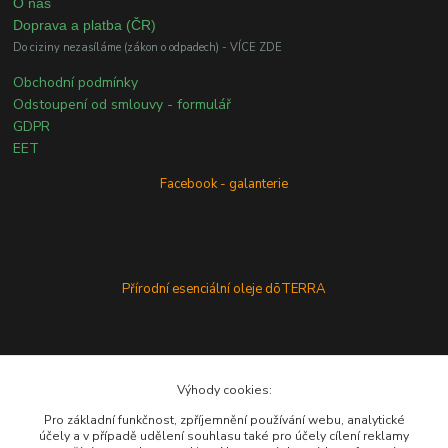
O nás
Doprava a platba (ČR)
Do ciziny nezasíláme (zákon o odpadech) - VÍCE ZDE
Obchodní podmínky
Odstoupení od smlouvy - formulář
GDPR
EET
Facebook - galanterie
Přírodní esenciální oleje dōTERRA
Výhody cookies:
Pro základní funkčnost, zpříjemnění používání webu, analytické
účely a v případě udělení souhlasu také pro účely cílení reklamy