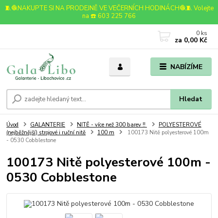
🧵🧶NAKUPTE SI NA PRODEJNĚ VE VEČERNÍCH HODINÁCH🧶🧵 Volejte
na ☎️ 603 225 766
0
ks
za
0,00 Kč
NABÍZÍME
Hledat
Úvod
GALANTERIE
NITĚ - více než 300 barev !!
POLYESTEROVÉ
(nejběžnější) strojové i ruční nitě
100 m
100173 Nitě polyesterové 100m
- 0530 Cobblestone
100173 Nitě polyesterové 100m -
0530 Cobblestone