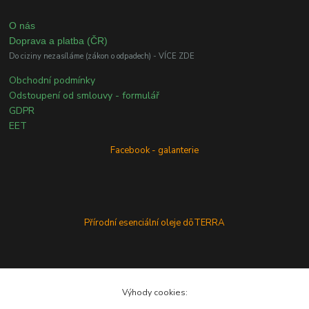
O nás
Doprava a platba (ČR)
Do ciziny nezasíláme (zákon o odpadech) - VÍCE ZDE
Obchodní podmínky
Odstoupení od smlouvy - formulář
GDPR
EET
Facebook - galanterie
Přírodní esenciální oleje dōTERRA
Výhody cookies: