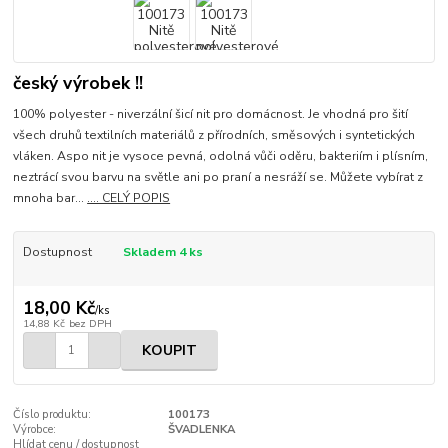
český výrobek !!
100% polyester - niverzální šicí nit pro domácnost. Je vhodná pro šití
všech druhů textilních materiálů z přírodních, směsových i syntetických
vláken. Aspo nit je vysoce pevná, odolná vůči oděru, bakteriím i plísním,
neztrácí svou barvu na světle ani po praní a nesráží se. Můžete vybírat z
mnoha bar...
.... CELÝ POPIS
Dostupnost
Skladem 4 ks
18,00 Kč
/
ks
14,88 Kč
bez DPH
KOUPIT
Číslo produktu:
100173
Výrobce:
ŠVADLENKA
Hlídat cenu / dostupnost