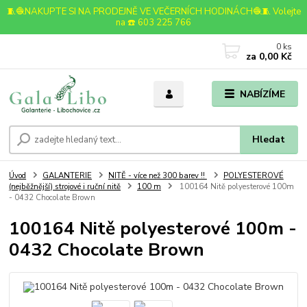
🧵🧶NAKUPTE SI NA PRODEJNĚ VE VEČERNÍCH HODINÁCH🧶🧵 Volejte
na ☎️ 603 225 766
0
ks
za
0,00 Kč
NABÍZÍME
Hledat
Úvod
GALANTERIE
NITĚ - více než 300 barev !!
POLYESTEROVÉ
(nejběžnější) strojové i ruční nitě
100 m
100164 Nitě polyesterové 100m
- 0432 Chocolate Brown
100164 Nitě polyesterové 100m -
0432 Chocolate Brown