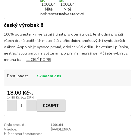
český výrobek !!
100% polyester - niverzální šicí nit pro domácnost. Je vhodná pro šití
všech druhů textilních materiálů z přírodních, směsových i syntetických
vláken. Aspo nit je vysoce pevná, odolná vůči oděru, bakteriím i plísním,
neztrácí svou barvu na světle ani po praní a nesráží se. Můžete vybírat z
mnoha bar...
.... CELÝ POPIS
Dostupnost
Skladem 2 ks
18,00 Kč
/
ks
14,88 Kč
bez DPH
KOUPIT
Číslo produktu:
100164
Výrobce:
ŠVADLENKA
Hlídat cenu / dostupnost