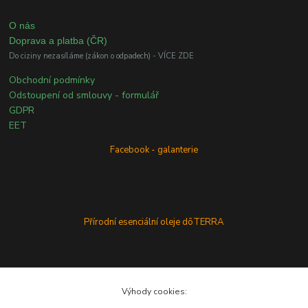
O nás
Doprava a platba (ČR)
Do ciziny nezasíláme (zákon o odpadech) - VÍCE ZDE
Obchodní podmínky
Odstoupení od smlouvy - formulář
GDPR
EET
Facebook - galanterie
Přírodní esenciální oleje dōTERRA
Výhody cookies: