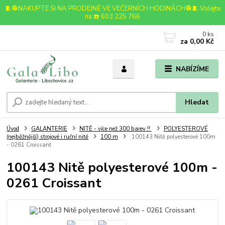
🧵🧶NAKUPTE SI NA PRODEJNĚ VE VEČERNÍCH HODINÁCH🧶🧵 Volejte
na ☎️ 603 225 766
0
ks
za
0,00 Kč
NABÍZÍME
Hledat
Úvod
GALANTERIE
NITĚ - více než 300 barev !!
POLYESTEROVÉ
(nejběžnější) strojové i ruční nitě
100 m
100143 Nitě polyesterové 100m
- 0261 Croissant
100143 Nitě polyesterové 100m -
0261 Croissant