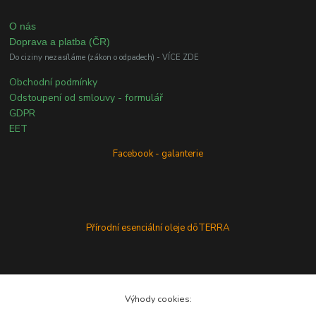
O nás
Doprava a platba (ČR)
Do ciziny nezasíláme (zákon o odpadech) - VÍCE ZDE
Obchodní podmínky
Odstoupení od smlouvy - formulář
GDPR
EET
Facebook - galanterie
Přírodní esenciální oleje dōTERRA
Výhody cookies: