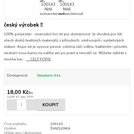
český výrobek !!
100% polyester - niverzální šicí nit pro domácnost. Je vhodná pro šití
všech druhů textilních materiálů z přírodních, směsových i syntetických
vláken. Aspo nit je vysoce pevná, odolná vůči oděru, bakteriím i plísním,
neztrácí svou barvu na světle ani po praní a nesráží se. Můžete vybírat z
mnoha bar...
.... CELÝ POPIS
Dostupnost
Skladem 4 ks
18,00 Kč
/
ks
14,88 Kč
bez DPH
KOUPIT
Číslo produktu:
100143
Výrobce:
ŠVADLENKA
Hlídat cenu / dostupnost