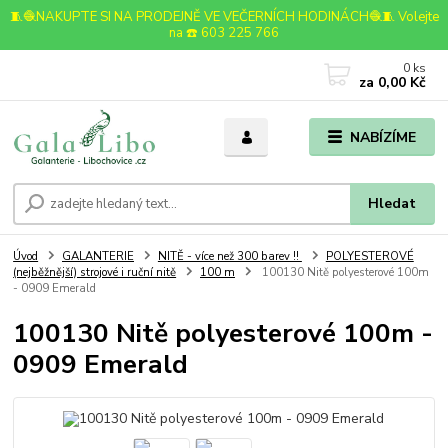
🧵🧶NAKUPTE SI NA PRODEJNĚ VE VEČERNÍCH HODINÁCH🧶🧵 Volejte
na ☎️ 603 225 766
0
ks
za
0,00 Kč
NABÍZÍME
Hledat
Úvod
GALANTERIE
NITĚ - více než 300 barev !!
POLYESTEROVÉ
(nejběžnější) strojové i ruční nitě
100 m
100130 Nitě polyesterové 100m
- 0909 Emerald
100130 Nitě polyesterové 100m -
0909 Emerald