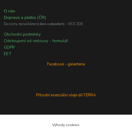
O nás
Doprava a platba (ČR)
Do ciziny nezasíláme (zákon o odpadech) - VÍCE ZDE
Obchodní podmínky
Odstoupení od smlouvy - formulář
GDPR
EET
Facebook - galanterie
Přírodní esenciální oleje dōTERRA
Výhody cookies: