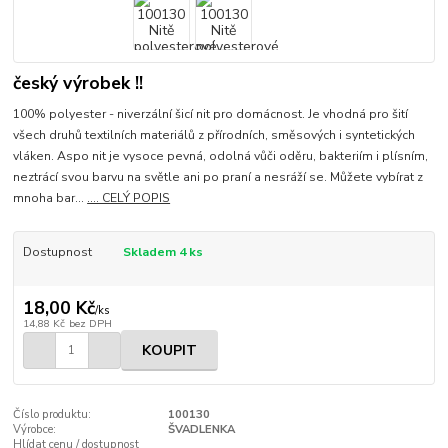
český výrobek !!
100% polyester - niverzální šicí nit pro domácnost. Je vhodná pro šití
všech druhů textilních materiálů z přírodních, směsových i syntetických
vláken. Aspo nit je vysoce pevná, odolná vůči oděru, bakteriím i plísním,
neztrácí svou barvu na světle ani po praní a nesráží se. Můžete vybírat z
mnoha bar...
.... CELÝ POPIS
Dostupnost
Skladem 4 ks
18,00 Kč
/
ks
14,88 Kč
bez DPH
KOUPIT
Číslo produktu:
100130
Výrobce:
ŠVADLENKA
Hlídat cenu / dostupnost