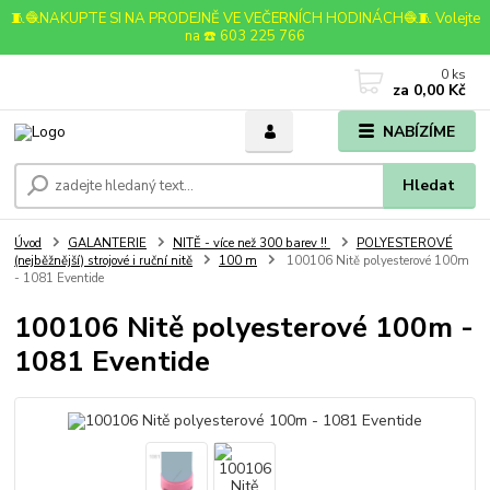
🧵🧶NAKUPTE SI NA PRODEJNĚ VE VEČERNÍCH HODINÁCH🧶🧵 Volejte
na ☎️ 603 225 766
0
ks
za
0,00 Kč
NABÍZÍME
Hledat
Úvod
GALANTERIE
NITĚ - více než 300 barev !!
POLYESTEROVÉ
(nejběžnější) strojové i ruční nitě
100 m
100106 Nitě polyesterové 100m
- 1081 Eventide
100106 Nitě polyesterové 100m -
1081 Eventide