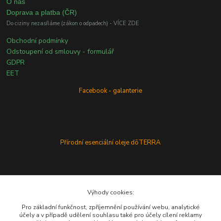
O nás
Doprava a platba (ČR)
Do ciziny nezasíláme (zákon o odpadech) - VÍCE ZDE
Obchodní podmínky
Odstoupení od smlouvy - formulář
GDPR
EET
Facebook - galanterie
Přírodní esenciální oleje dōTERRA
Výhody cookies:
Pro základní funkčnost, zpříjemnění používání webu, analytické
účely a v případě udělení souhlasu také pro účely cílení reklamy