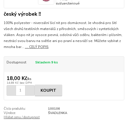
český výrobek !!
100% polyester - niverzální šicí nit pro domácnost. Je vhodná pro šití
všech druhů textilních materiálů z přírodních, směsových i syntetických
vláken. Aspo nit je vysoce pevná, odolná vůči oděru, bakteriím i plísním,
neztrácí svou barvu na světle ani po praní a nesráží se. Můžete vybírat z
mnoha bar...
.... CELÝ POPIS
Dostupnost
Skladem 9 ks
18,00 Kč
/
ks
14,88 Kč
bez DPH
KOUPIT
Číslo produktu:
100106
Výrobce:
ŠVADLENKA
Hlídat cenu / dostupnost