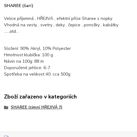
SHAREE (šarí)
Velice příjemná , HŘEJIVÁ , efektní příze Sharee s nopky.
Vhodná na vesty , svetry , deky , čepice , ponožky , kabátky
......atd...
Složení: 90% Akryl, 10% Polyester
Hmotnost klubíčka: 100 g
Návin na 100g: 88 m
Doporučené jehlice: 6-7
Spotřeba na velikost 40: cca 500g
Zboží zařazeno v kategoriích
SHAREE (zimní HŘEJIVÁ !!)