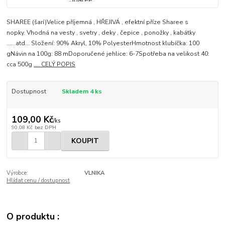
SHAREE (šarí)Velice příjemná , HŘEJIVÁ , efektní příze Sharee s
nopky. Vhodná na vesty , svetry , deky , čepice , ponožky , kabátky
......atd... Složení: 90% Akryl, 10% PolyesterHmotnost klubíčka: 100
gNávin na 100g: 88 mDoporučené jehlice: 6-7Spotřeba na velikost 40:
cca 500g
.... CELÝ POPIS
Dostupnost
Skladem 4 ks
109,00 Kč
/
ks
90,08 Kč
bez DPH
KOUPIT
Výrobce:
VLNIKA
Hlídat cenu / dostupnost
O produktu :