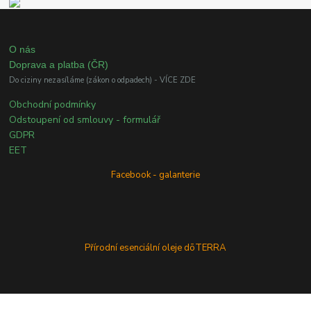
O nás
Doprava a platba (ČR)
Do ciziny nezasíláme (zákon o odpadech) - VÍCE ZDE
Obchodní podmínky
Odstoupení od smlouvy - formulář
GDPR
EET
Facebook - galanterie
Přírodní esenciální oleje dōTERRA