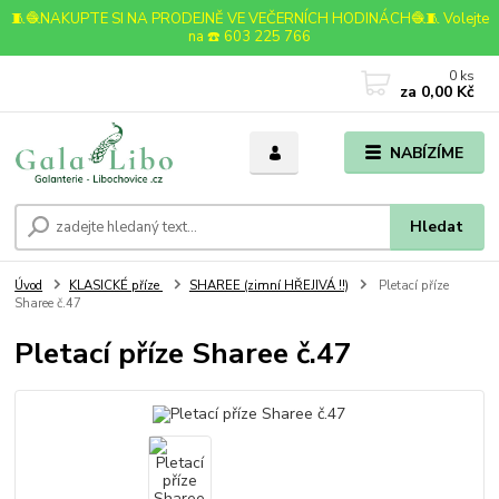
🧵🧶NAKUPTE SI NA PRODEJNĚ VE VEČERNÍCH HODINÁCH🧶🧵 Volejte
na ☎️ 603 225 766
0
ks
za
0,00 Kč
NABÍZÍME
Hledat
Úvod
KLASICKÉ příze
SHAREE (zimní HŘEJIVÁ !!)
Pletací příze
Sharee č.47
Pletací příze Sharee č.47